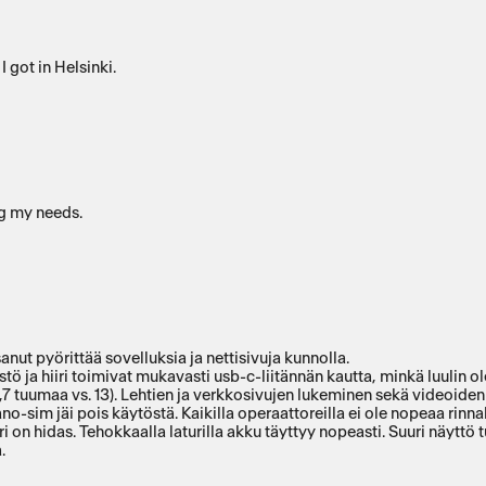
tmas and it's was the best deal I got in Helsinki.
ng my needs.
anut pyörittää sovelluksia ja nettisivuja kunnolla.
tö ja hiiri toimivat mukavasti usb-c-liitännän kautta, minkä luulin o
ttö on samanlainen kuin vanhassa iPadissani, mutta suurempi (9,7 tuumaa vs. 13). Lehtien ja verkkosivujen lu
sim jäi pois käytöstä. Kaikilla operaattoreilla ei ole nopeaa rinnak
ri on hidas. Tehokkaalla laturilla akku täyttyy nopeasti. Suuri näyttö
.