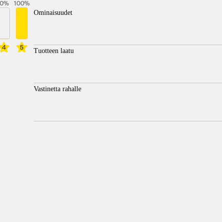
0
%
100
%
Ominaisuudet
4
5
Tuotteen laatu
Vastinetta rahalle