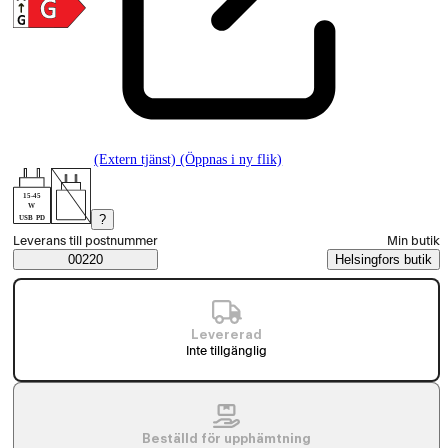
(Extern tjänst) (Öppnas i ny flik)
15-45
W
?
USB PD
Välj beställningssätt
Leverans till postnummer
Min butik
Saatavuustiedot
00220
Helsingfors butik
Levererad
Inte tillgänglig
Beställd för upphämtning