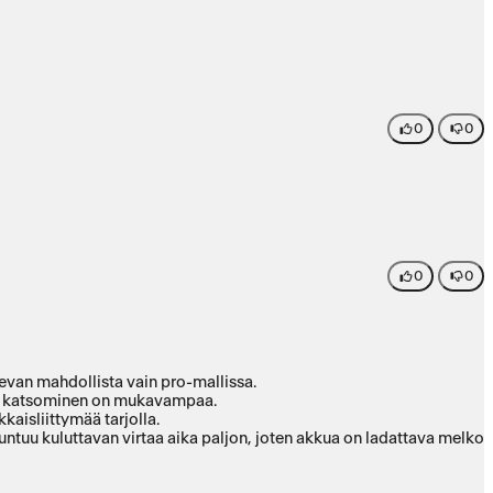
0
0
0
0
levan mahdollista vain pro-mallissa.
keminen sekä videoiden katsominen on mukavampaa.
kaisliittymää tarjolla.
 tuntuu kuluttavan virtaa aika paljon, joten akkua on ladattava melko