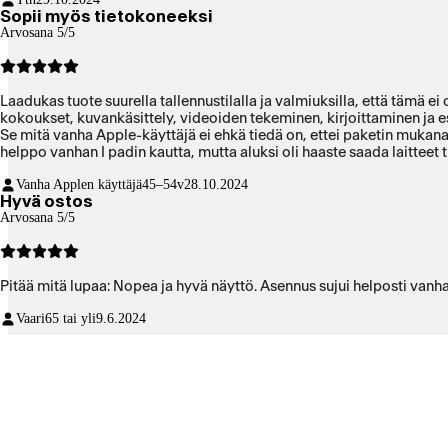
Sopii myös tietokoneeksi
Arvosana 5/5
Laadukas tuote suurella tallennustilalla ja valmiuksilla, että tämä e
kokoukset, kuvankäsittely, videoiden tekeminen, kirjoittaminen ja 
Se mitä vanha Apple-käyttäjä ei ehkä tiedä on, ettei paketin mukana t
Vanha Applen käyttäjä
45–54v
28.10.2024
Hyvä ostos
Arvosana 5/5
Pitää mitä lupaa: Nopea ja hyvä näyttö. Asennus sujui helposti vanhan
Vaari
65 tai yli
9.6.2024