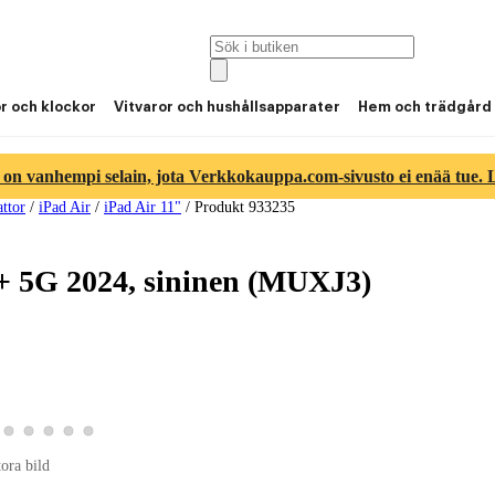
or och klockor
Vitvaror och hushållsapparater
Hem och trädgård
 on vanhempi selain, jota Verkkokauppa.com-sivusto ei enää tue. Lu
attor
/
iPad Air
/
iPad Air 11"
/
Produkt 933235
+ 5G 2024, sininen (MUXJ3)
ld 3
duktbild 4
a produktbild 5
Visa produktbild 6
Visa produktbild 7
Visa produktbild 8
Visa produktbild 9
Visa produktbild 10
tora bild