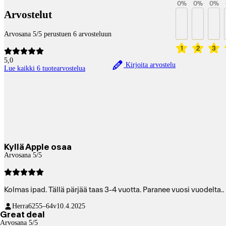
0
%
0
%
0
%
Arvostelut
Arvosana 5/5 perustuen 6 arvosteluun
1
2
3
5,0
Kirjoita arvostelu
Lue kaikki 6 tuotearvostelua
Kyllä Apple osaa
Arvosana 5/5
Kolmas ipad. Tällä pärjää taas 3-4 vuotta. Paranee vuosi vuodelta..
Herra62
55–64v
10.4.2025
Great deal
Arvosana 5/5