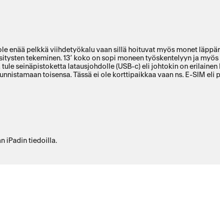
i ole enää pelkkä viihdetyökalu vaan sillä hoituvat myös monet läppär
esitysten tekeminen. 13’ koko on sopi moneen työskentelyyn ja myös 
ule seinäpistoketta latausjohdolle (USB-c) eli johtokin on erilainen 
helppo vanhan I padin kautta, mutta aluksi oli haaste saada laitteet tunnistamaan toisens
 iPadin tiedoilla.