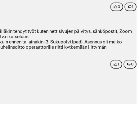
0
1
illäkin tehdyt työt kuten nettisivujen päivitys, sähköpostit, Zoom
tv:n katseluun.
kuin ennen tai ainakin (3. Sukupolvi Ipad). Asennus oli melko
a. Tässä ei ole korttipaikkaa vaan ns. E-SIM eli puhelinsoitto operaattorille riitti kytkemään liittymän.
1
0