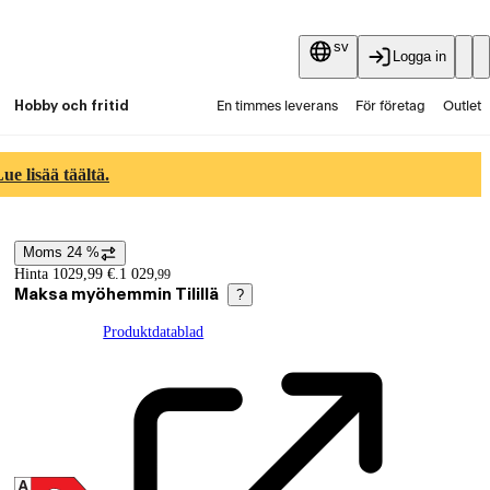
sv
Logga in
Hobby och fritid
En timmes leverans
För företag
Outlet
Fyndpartier
Guider och artiklar
Vaihtokauppa
e lisää täältä.
Tjänster
Aktuellt
Moms 24 %
Prisinformation
Hinta 1029,99 €.
1 029
,
99
Maksa myöhemmin Tilillä
?
Produktdatablad