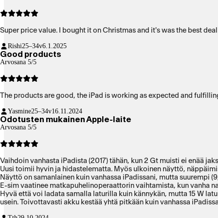
Super price value. I bought it on Chris
Rishi
25–34v
6.1.2025
Good products
Arvosana 5/5
The products are good, the iPad is working as expected and fulfilli
Yasmine
25–34v
16.11.2024
Odotusten mukainen Apple-laite
Arvosana 5/5
Vaihdoin vanhasta iPadista (2017) tähän, kun 2 Gt muisti ei enää jaks
Uusi toimii hyvin ja hidastelematta. Myös ulkoinen näyttö, näppäimis
Näy
E-sim vaatinee matkapuhelinoperaattorin vaihtamista, kun vanha nano-
Hyvä että voi ladata samalla laturilla kuin kännykän, mutta 15 W latu
usein. Toivottavasti akku kestää yhtä pitkään kuin vanhassa iPadissa
Tth
29.10.2024