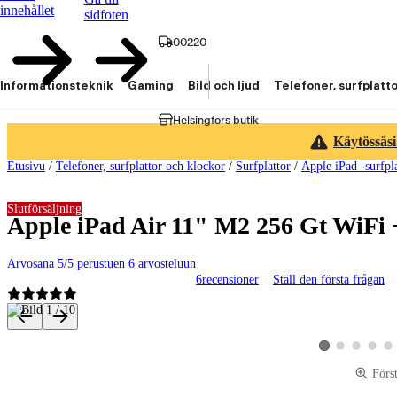
innehållet
sidfoten
00220
Informationsteknik
Gaming
Bild och ljud
Telefoner, surfplatt
Helsingfors butik
Käytössäsi
Etusivu
/
Telefoner, surfplattor och klockor
/
Surfplattor
/
Apple iPad -surfpl
Slutförsäljning
Apple iPad Air 11" M2 256 Gt WiFi 
Arvosana 5/5 perustuen 6 arvosteluun
6
recensioner
Ställ den första frågan
Produktbilder och videor
Visa produktbild 2
Visa produktbi
Visa pro
Vis
Visa produktbild 1
Förs