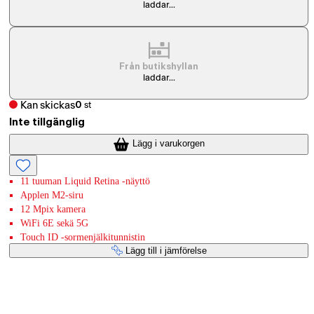
laddar...
Från butikshyllan
laddar...
Kan skickas
0
st
Inte tillgänglig
Lägg i varukorgen
11 tuuman Liquid Retina -näyttö
Applen M2-siru
12 Mpix kamera
WiFi 6E sekä 5G
Touch ID -sormenjälkitunnistin
Lägg till i jämförelse