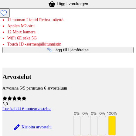
Lägg i varukorgen
11 tuuman Liquid Retina -näyttö
Applen M2-siru
12 Mpix kamera
WiFi 6E sekä 5G
Touch ID -sormenjälkitunnistin
Lägg till i jämförelse
Betaltjänster
Arvostelut
Arvosana 5/5 perustuen 6 arvosteluun
5,0
Lue kaikki 6 tuotearvostelua
0
%
0
%
0
%
0
%
100
%
Kirjoita arvostelu