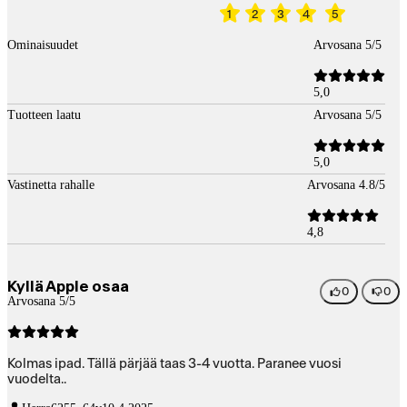
1
2
3
4
5
Ominaisuudet
Arvosana 5/5
5,0
Tuotteen laatu
Arvosana 5/5
5,0
Vastinetta rahalle
Arvosana 4.8/5
4,8
Kyllä Apple osaa
0
0
Arvosana 5/5
Kolmas ipad. Tällä pärjää taas 3-4 vuotta. Paranee vuosi
vuodelta..