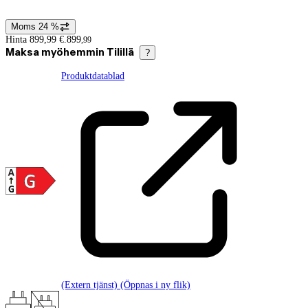
Moms 24 %
Prisinformation
Hinta 899,99 €.
899
,
99
Maksa myöhemmin Tilillä
?
Produktdatablad
(Extern tjänst) (Öppnas i ny flik)