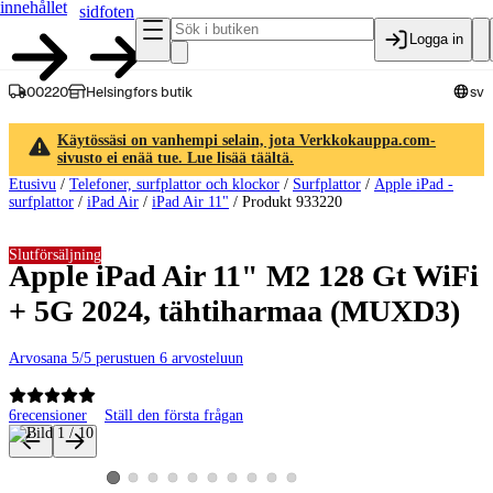
innehållet
sidfoten
Logga in
00220
Helsingfors butik
sv
Käytössäsi on vanhempi selain, jota Verkkokauppa.com-
sivusto ei enää tue. Lue lisää täältä.
Etusivu
/
Telefoner, surfplattor och klockor
/
Surfplattor
/
Apple iPad -
surfplattor
/
iPad Air
/
iPad Air 11"
/
Produkt 933220
Slutförsäljning
Apple iPad Air 11" M2 128 Gt WiFi
+ 5G 2024, tähtiharmaa (MUXD3)
Arvosana 5/5 perustuen 6 arvosteluun
6
recensioner
Ställ den första frågan
Produktbilder och videor
Visa produktbild 2
Visa produktbild 3
Visa produktbild 4
Visa produktbild 5
Visa produktbild 6
Visa produktbild 7
Visa produktbild 8
Visa produktbild 9
Visa produktbild 10
Visa produktbild 1