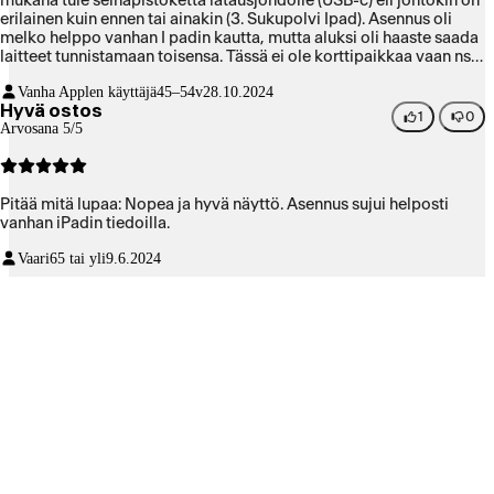
mukana tule seinäpistoketta latausjohdolle (USB-c) eli johtokin on
erilainen kuin ennen tai ainakin (3. Sukupolvi Ipad). Asennus oli
melko helppo vanhan I padin kautta, mutta aluksi oli haaste saada
laitteet tunnistamaan toisensa. Tässä ei ole korttipaikkaa vaan ns.
E-SIM eli puhelinsoitto operaattorille riitti kytkemään liittymän.
Vanha Applen käyttäjä
45–54v
28.10.2024
Hyvä ostos
1
0
Arvosana 5/5
Pitää mitä lupaa: Nopea ja hyvä näyttö. Asennus sujui helposti
vanhan iPadin tiedoilla.
Vaari
65 tai yli
9.6.2024