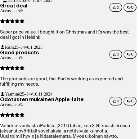
Herra62
55–64v
10.4.2025
Great deal
0
0
Arvosana 5/5
Super price value. I bought it on Christmas and it's was the best
deal I got in Helsinki.
Rishi
25–34v
6.1.2025
Good products
0
0
Arvosana 5/5
The products are good, the iPad is working as expected and
fulfilling my needs.
Yasmine
25–34v
16.11.2024
Odotusten mukainen Apple-laite
0
0
Arvosana 5/5
Vaihdoin vanhasta iPadista (2017) tähän, kun 2 Gt muisti ei enää
jaksanut pyörittää sovelluksia ja nettisivuja kunnolla.
Uusi toimii hyvin ja hidastelematta. Myös ulkoinen näyttö,