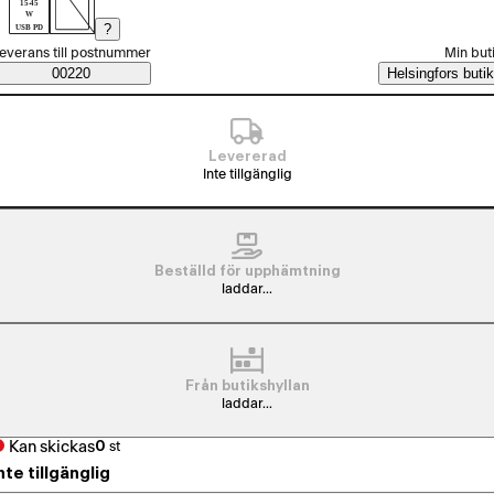
15-45
W
?
USB PD
älj beställningssätt
everans till postnummer
Min but
Saatavuustiedot
00220
Helsingfors butik
Levererad
Inte tillgänglig
Beställd för upphämtning
laddar...
Från butikshyllan
laddar...
Kan skickas
0
st
nte tillgänglig