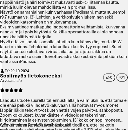
näppäimistö ja hiiri toimivat mukavasti usb-c-liitännän kautta,
minkä luulin olevan mahdollista vain pro-mallissa.
Näyttö on samanlainen kuin vanhassa iPadissani, mutta suurempi
(9,7 tuumaa vs. 13). Lehtien ja verkkosivujen lukeminen sekä
videoiden katsominen on mukavampaa.
E-sim vaatinee matkapuhelinoperaattorin vaihtamista, kun vanha
nano-sim jäi pois käytöstä. Kaikilla operaattoreilla ei ole nopeaa
rinnakkaisliittymää tarjolla.
Hyvä että voi ladata samalla laturilla kuin kännykän, mutta 15 W
laturi on hidas. Tehokkaalla laturilla akku täyttyy nopeasti. Suuri
näyttö tuntuu kuluttavan virtaa aika paljon, joten akkua on
ladattava melko usein. Toivottavasti akku kestää yhtä pitkään kuin
vanhassa iPadissa.
Tth
29.10.2024
Sopii myös tietokoneeksi
0
1
Arvosana 5/5
Laadukas tuote suurella tallennustilalla ja valmiuksilla, että tämä ei
ole enää pelkkä viihdetyökalu vaan sillä hoituvat myös monet
läppärilläkin tehdyt työt kuten nettisivujen päivitys, sähköpostit,
Zoom kokoukset, kuvankäsittely, videoiden tekeminen,
kirjoittaminen ja esitysten tekeminen. 13’ koko on sopi moneen
työskentelyyn ja myös tv:n katseluun.
Se mitä vanha Apple-käyttäjä ei ehkä tiedä on, ettei paketin