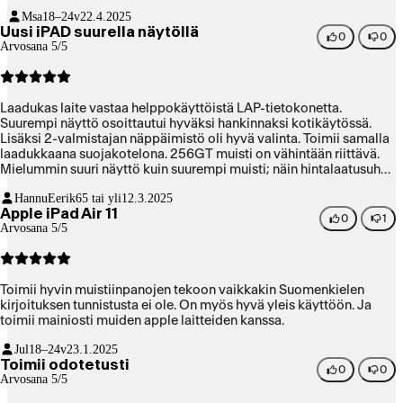
Msa
18–24v
22.4.2025
Uusi iPAD suurella näytöllä
0
0
Arvosana 5/5
Laadukas laite vastaa helppokäyttöistä LAP-tietokonetta.
Suurempi näyttö osoittautui hyväksi hankinnaksi kotikäytössä.
Lisäksi 2-valmistajan näppäimistö oli hyvä valinta. Toimii samalla
laadukkaana suojakotelona. 256GT muisti on vähintään riittävä.
Mielummin suuri näyttö kuin suurempi muisti; näin hintalaatusuhde
paranee.
HannuEerik
65 tai yli
12.3.2025
Apple iPad Air 11
0
1
Arvosana 5/5
Toimii hyvin muistiinpanojen tekoon vaikkakin Suomenkielen
kirjoituksen tunnistusta ei ole. On myös hyvä yleis käyttöön. Ja
toimii mainiosti muiden apple laitteiden kanssa.
Jul
18–24v
23.1.2025
Toimii odotetusti
0
0
Arvosana 5/5