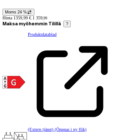
Moms 24 %
Prisinformation
Hinta 1359,99 €.
1 359
,
99
Maksa myöhemmin Tilillä
?
Produktdatablad
(Extern tjänst) (Öppnas i ny flik)