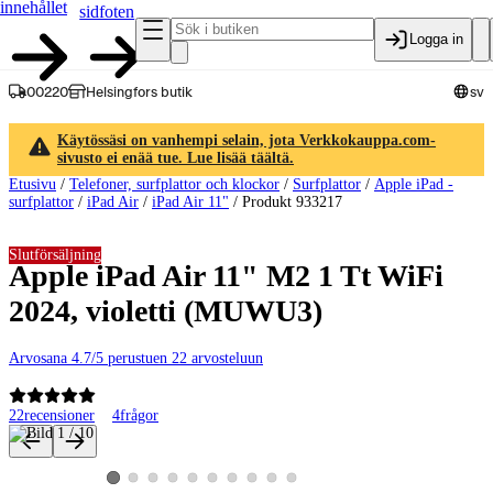
innehållet
sidfoten
Logga in
00220
Helsingfors butik
sv
Käytössäsi on vanhempi selain, jota Verkkokauppa.com-
sivusto ei enää tue. Lue lisää täältä.
Etusivu
/
Telefoner, surfplattor och klockor
/
Surfplattor
/
Apple iPad -
surfplattor
/
iPad Air
/
iPad Air 11"
/
Produkt 933217
Slutförsäljning
Apple iPad Air 11" M2 1 Tt WiFi
2024, violetti (MUWU3)
Arvosana 4.7/5 perustuen 22 arvosteluun
22
recensioner
4
frågor
Produktbilder och videor
Visa produktbild 2
Visa produktbild 3
Visa produktbild 4
Visa produktbild 5
Visa produktbild 6
Visa produktbild 7
Visa produktbild 8
Visa produktbild 9
Visa produktbild 10
Visa produktbild 1