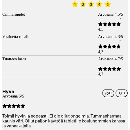
1
2
3
4
5
Ominaisuudet
Arvosana 4.5/5
4,5
Vastinetta rahalle
Arvosana 4.3/5
4,3
Tuotteen laatu
Arvosana 4.7/5
4,7
Hyvä
0
0
Arvosana 5/5
Toimii hyvin ja nopeasti. Ei ole ollut ongelmia. Tummanharmaa
kaunis väri. Ollut paljon käyttöä tabletille kouluhommien kanssa
ja vapaa-ajalla.