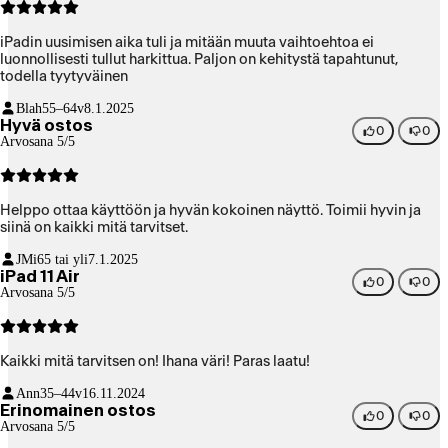
iPadin uusimisen aika tuli ja mitään muuta vaihtoehtoa ei
luonnollisesti tullut harkittua. Paljon on kehitystä tapahtunut,
todella tyytyväinen
Blah
55–64v
8.1.2025
Hyvä ostos
0
0
Arvosana 5/5
Helppo ottaa käyttöön ja hyvän kokoinen näyttö. Toimii hyvin ja
siinä on kaikki mitä tarvitset.
JMi
65 tai yli
7.1.2025
iPad 11 Air
0
0
Arvosana 5/5
Kaikki mitä tarvitsen on! Ihana väri! Paras laatu!
Ann
35–44v
16.11.2024
Erinomainen ostos
0
0
Arvosana 5/5