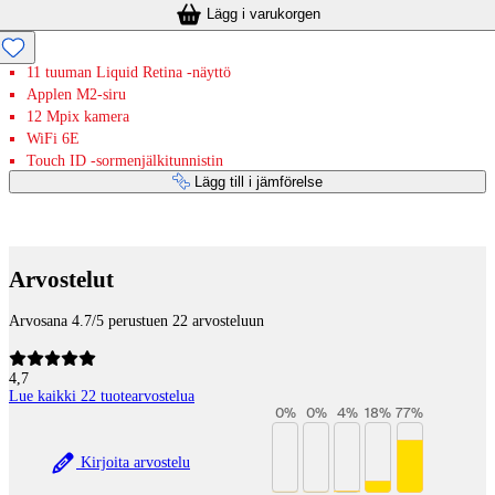
Lägg i varukorgen
11 tuuman Liquid Retina -näyttö
Applen M2-siru
12 Mpix kamera
WiFi 6E
Touch ID -sormenjälkitunnistin
Lägg till i jämförelse
Betaltjänster
Arvostelut
Arvosana 4.7/5 perustuen 22 arvosteluun
4,7
Lue kaikki 22 tuotearvostelua
0
%
0
%
4
%
18
%
77
%
Kirjoita arvostelu