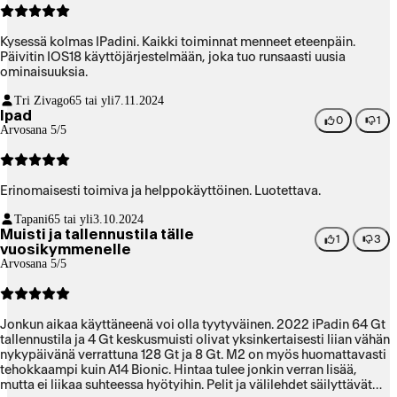
Kysessä kolmas IPadini. Kaikki toiminnat menneet eteenpäin.
Päivitin IOS18 käyttöjärjestelmään, joka tuo runsaasti uusia
ominaisuuksia.
Tri Zivago
65 tai yli
7.11.2024
Ipad
0
1
Arvosana 5/5
Erinomaisesti toimiva ja helppokäyttöinen. Luotettava.
Tapani
65 tai yli
3.10.2024
Muisti ja tallennustila tälle
1
3
vuosikymmenelle
Arvosana 5/5
Jonkun aikaa käyttäneenä voi olla tyytyväinen. 2022 iPadin 64 Gt
tallennustila ja 4 Gt keskusmuisti olivat yksinkertaisesti liian vähän
nykypäivänä verrattuna 128 Gt ja 8 Gt. M2 on myös huomattavasti
tehokkaampi kuin A14 Bionic. Hintaa tulee jonkin verran lisää,
mutta ei liikaa suhteessa hyötyihin. Pelit ja välilehdet säilyttävät