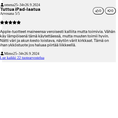
tilan taustalla vaikka vaihtaa usean sovelluksen välillä. Näyttö on
omena
25–34v
26.9.2024
todella tarkka. Tekstin tunnistus kuvakaappauksista toimii
Tuttua iPad-laatua
nopeasti. Otin Stage Managerin käyttöön, ja moniajo sekä
0
0
Arvosana 5/5
puhelinsovellusten käyttökokemus paranivat heti huomattavasti.
Jos tässä olisi macOS eikä iPadOS, hieman suuremmalla
tallennustilalla voisi korvata MacBookin. Sitä en kuitenkaan
olettanut.
Apple-tuotteet maineensa veroisesti kalliita mutta toimivia. Vähän
käy lämpöisenä tämä käytettäessä, mutta muuten toimii hyvin.
Nätti väri ja akun kesto loistava, näytön värit kirkkaat. Tämä on
ihan ykköstuote jos haluaa piirtää liikkeellä.
Mimo
25–34v
26.9.2024
Lue kaikki 22 tuotearvostelua