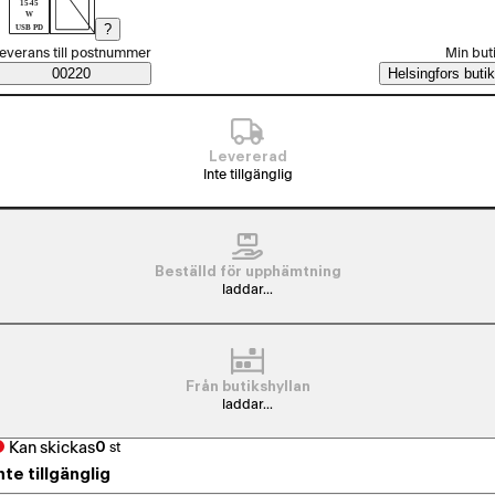
15-45
W
?
USB PD
älj beställningssätt
everans till postnummer
Min but
Saatavuustiedot
00220
Helsingfors butik
Levererad
Inte tillgänglig
Beställd för upphämtning
laddar...
Från butikshyllan
laddar...
Kan skickas
0
st
nte tillgänglig