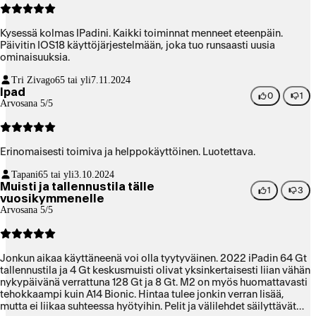
Kysessä kolmas IPadini. Kaikki toiminnat menneet eteenpäin.
Päivitin IOS18 käyttöjärjestelmään, joka tuo runsaasti uusia
ominaisuuksia.
Tri Zivago
65 tai yli
7.11.2024
Ipad
0
1
Arvosana 5/5
Erinomaisesti toimiva ja helppokäyttöinen. Luotettava.
Tapani
65 tai yli
3.10.2024
Muisti ja tallennustila tälle
1
3
vuosikymmenelle
Arvosana 5/5
Jonkun aikaa käyttäneenä voi olla tyytyväinen. 2022 iPadin 64 Gt
tallennustila ja 4 Gt keskusmuisti olivat yksinkertaisesti liian vähän
nykypäivänä verrattuna 128 Gt ja 8 Gt. M2 on myös huomattavasti
tehokkaampi kuin A14 Bionic. Hintaa tulee jonkin verran lisää,
mutta ei liikaa suhteessa hyötyihin. Pelit ja välilehdet säilyttävät