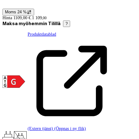
Moms 24 %
Prisinformation
Hinta 1109,00 €.
1 109
,
00
Maksa myöhemmin Tilillä
?
Produktdatablad
(Extern tjänst) (Öppnas i ny flik)