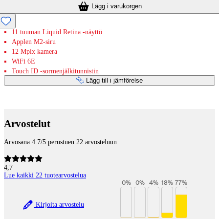
Lägg i varukorgen
11 tuuman Liquid Retina -näyttö
Applen M2-siru
12 Mpix kamera
WiFi 6E
Touch ID -sormenjälkitunnistin
Lägg till i jämförelse
Betaltjänster
Arvostelut
Arvosana 4.7/5 perustuen 22 arvosteluun
4,7
Lue kaikki 22 tuotearvostelua
0
%
0
%
4
%
18
%
77
%
Kirjoita arvostelu