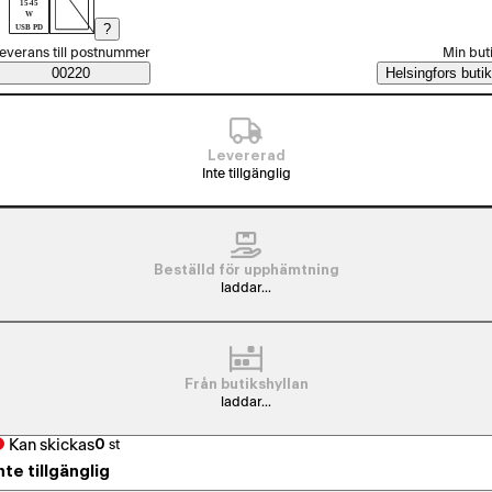
15-45
W
?
USB PD
älj beställningssätt
everans till postnummer
Min but
Saatavuustiedot
00220
Helsingfors butik
Levererad
Inte tillgänglig
Beställd för upphämtning
laddar...
Från butikshyllan
laddar...
Kan skickas
0
st
nte tillgänglig