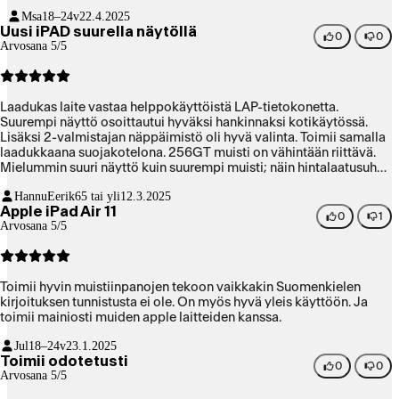
Msa
18–24v
22.4.2025
Uusi iPAD suurella näytöllä
0
0
Arvosana 5/5
Laadukas laite vastaa helppokäyttöistä LAP-tietokonetta.
Suurempi näyttö osoittautui hyväksi hankinnaksi kotikäytössä.
Lisäksi 2-valmistajan näppäimistö oli hyvä valinta. Toimii samalla
laadukkaana suojakotelona. 256GT muisti on vähintään riittävä.
Mielummin suuri näyttö kuin suurempi muisti; näin hintalaatusuhde
paranee.
HannuEerik
65 tai yli
12.3.2025
Apple iPad Air 11
0
1
Arvosana 5/5
Toimii hyvin muistiinpanojen tekoon vaikkakin Suomenkielen
kirjoituksen tunnistusta ei ole. On myös hyvä yleis käyttöön. Ja
toimii mainiosti muiden apple laitteiden kanssa.
Jul
18–24v
23.1.2025
Toimii odotetusti
0
0
Arvosana 5/5