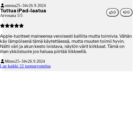
tilan taustalla vaikka vaihtaa usean sovelluksen välillä. Näyttö on
omena
25–34v
26.9.2024
todella tarkka. Tekstin tunnistus kuvakaappauksista toimii
Tuttua iPad-laatua
nopeasti. Otin Stage Managerin käyttöön, ja moniajo sekä
0
0
Arvosana 5/5
puhelinsovellusten käyttökokemus paranivat heti huomattavasti.
Jos tässä olisi macOS eikä iPadOS, hieman suuremmalla
tallennustilalla voisi korvata MacBookin. Sitä en kuitenkaan
olettanut.
Apple-tuotteet maineensa veroisesti kalliita mutta toimivia. Vähän
käy lämpöisenä tämä käytettäessä, mutta muuten toimii hyvin.
Nätti väri ja akun kesto loistava, näytön värit kirkkaat. Tämä on
ihan ykköstuote jos haluaa piirtää liikkeellä.
Mimo
25–34v
26.9.2024
Lue kaikki 22 tuotearvostelua