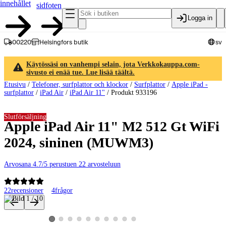
innehållet
sidfoten
Logga in
00220
Helsingfors butik
sv
Käytössäsi on vanhempi selain, jota Verkkokauppa.com-
sivusto ei enää tue. Lue lisää täältä.
Etusivu
/
Telefoner, surfplattor och klockor
/
Surfplattor
/
Apple iPad -
surfplattor
/
iPad Air
/
iPad Air 11"
/
Produkt 933196
Slutförsäljning
Apple iPad Air 11" M2 512 Gt WiFi
2024, sininen (MUWM3)
Arvosana 4.7/5 perustuen 22 arvosteluun
22
recensioner
4
frågor
Produktbilder och videor
Visa produktbild 2
Visa produktbild 3
Visa produktbild 4
Visa produktbild 5
Visa produktbild 6
Visa produktbild 7
Visa produktbild 8
Visa produktbild 9
Visa produktbild 10
Visa produktbild 1