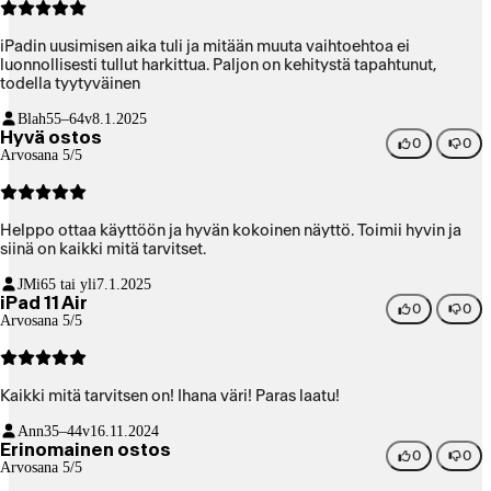
iPadin uusimisen aika tuli ja mitään muuta vaihtoehtoa ei
luonnollisesti tullut harkittua. Paljon on kehitystä tapahtunut,
todella tyytyväinen
Blah
55–64v
8.1.2025
Hyvä ostos
0
0
Arvosana 5/5
Helppo ottaa käyttöön ja hyvän kokoinen näyttö. Toimii hyvin ja
siinä on kaikki mitä tarvitset.
JMi
65 tai yli
7.1.2025
iPad 11 Air
0
0
Arvosana 5/5
Kaikki mitä tarvitsen on! Ihana väri! Paras laatu!
Ann
35–44v
16.11.2024
Erinomainen ostos
0
0
Arvosana 5/5