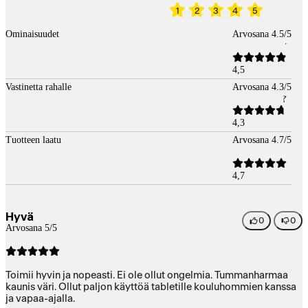
1
2
3
4
5
Ominaisuudet
Arvosana 4.5/5
4,5
Vastinetta rahalle
Arvosana 4.3/5
4,3
Tuotteen laatu
Arvosana 4.7/5
4,7
Hyvä
0
0
Arvosana 5/5
Toimii hyvin ja nopeasti. Ei ole ollut ongelmia. Tummanharmaa
kaunis väri. Ollut paljon käyttöä tabletille kouluhommien kanssa
ja vapaa-ajalla.