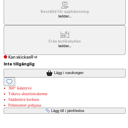
Beställd för upphämtning
laddar...
Från butikshyllan
laddar...
Kan skickas
0
st
Inte tillgänglig
Lägg i varukorgen
360° kääntyvä
Tukeva alumiinirakenne
Säädettävä korkeus
Pehmusteet pohjassa
Lägg till i jämförelse