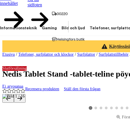
innehållet
sidfoten
00220
Informationsteknik
Gaming
Bild och ljud
Telefoner, surfplatt
Helsingfors butik
Käytössäsi
Etusivu
/
Telefoner, surfplattor och klockor
/
Surfplattor
/
Surfplattstillbehör
Slutförsäljning
Nedis Tablet Stand -tablet-teline pöy
Ei arvosanaa
Recensera produkten
Ställ den första frågan
Produktbilder och videor
Visa produktbild 2
Visa produktbild 3
Visa produktbild 4
Visa produktbild 5
Visa produktbi
Visa pro
Vis
Visa produktbild 1
Förs