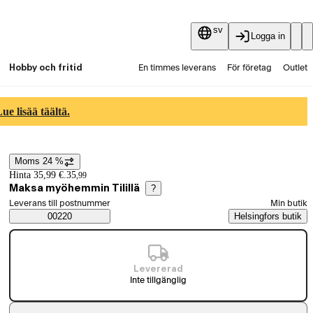
sv
Logga in
Hobby och fritid
En timmes leverans
För företag
Outlet
Fyndpartier
Guider och artiklar
Vaihtokauppa
e lisää täältä.
Tjänster
Aktuellt
Moms 24 %
Prisinformation
Hinta 35,99 €.
35
,
99
Maksa myöhemmin Tilillä
?
Välj beställningssätt
Leverans till postnummer
Min butik
Saatavuustiedot
00220
Helsingfors butik
Levererad
Inte tillgänglig