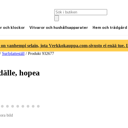
or och klockor
Vitvaror och hushållsapparater
Hem och trädgård
 on vanhempi selain, jota Verkkokauppa.com-sivusto ei enää tue. Lu
/
Surfplatteställ
/
Produkt 932677
dälle, hopea
ld 6
duktbild 7
a produktbild 8
Visa produktbild 9
Visa produktbild 10
Visa produktbild 11
Visa produktbild 12
Visa produktbild 13
Visa produktbild 14
Visa produktbild 15
Visa produktbild 16
tora bild