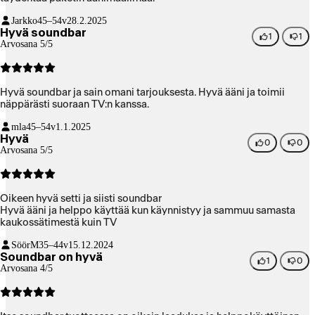
Jarkko
45–54v
28.2.2025
Hyvä soundbar
1
1
Arvosana 5/5
Hyvä soundbar ja sain omani tarjouksesta. Hyvä ääni ja toimii
näppärästi suoraan TV:n kanssa.
mla
45–54v
1.1.2025
Hyvä
0
0
Arvosana 5/5
Oikeen hyvä setti ja siisti soundbar
Hyvä ääni ja helppo käyttää kun käynnistyy ja sammuu samasta
kaukossätimestä kuin TV
SöörM
35–44v
15.12.2024
Soundbar on hyvä
1
0
Arvosana 4/5