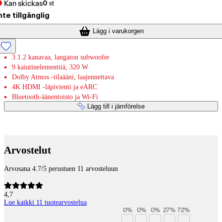
Kan skickas
0
st
nte tillgänglig
Lägg i varukorgen
3.1.2 kanavaa, langaton subwoofer
9 kaiutinelementtiä, 320 W
Dolby Atmos -tilaääni, laajennettava
4K HDMI -läpivienti ja eARC
Bluetooth-äänentoisto ja Wi-Fi
Lägg till i jämförelse
Betaltjänster
Arvostelut
Arvosana 4.7/5 perustuen 11 arvosteluun
4,7
Lue kaikki 11 tuotearvostelua
0
%
0
%
0
%
27
%
72
%