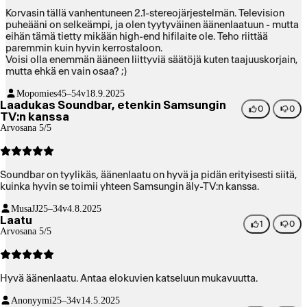
Korvasin tällä vanhentuneen 2.1-stereojärjestelmän. Television
puheääni on selkeämpi, ja olen tyytyväinen äänenlaatuun - mutta
eihän tämä tietty mikään high-end hifilaite ole. Teho riittää
paremmin kuin hyvin kerrostaloon.
Voisi olla enemmän ääneen liittyviä säätöjä kuten taajuuskorjain,
mutta ehkä en vain osaa? ;)
Mopomies
45–54v
18.9.2025
Laadukas Soundbar, etenkin Samsungin
0
0
TV:n kanssa
Arvosana 5/5
Soundbar on tyylikäs, äänenlaatu on hyvä ja pidän erityisesti siitä,
kuinka hyvin se toimii yhteen Samsungin äly-TV:n kanssa.
MusaJJ
25–34v
4.8.2025
Laatu
1
0
Arvosana 5/5
Hyvä äänenlaatu. Antaa elokuvien katseluun mukavuutta.
Anonyymi
25–34v
14.5.2025