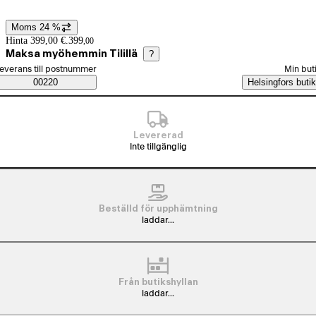
Moms 24 %
Prisinformation
Hinta 399,00 €.
399
,
00
Maksa myöhemmin Tilillä
?
älj beställningssätt
everans till postnummer
Min but
Saatavuustiedot
00220
Helsingfors butik
Levererad
Inte tillgänglig
Beställd för upphämtning
laddar...
Från butikshyllan
laddar...