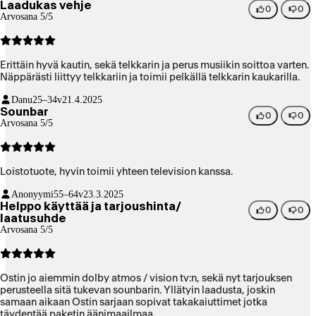
Laadukas vehje
0
0
Arvosana 5/5
Erittäin hyvä kautin, sekä telkkarin ja perus musiikin soittoa varten.
Näppärästi liittyy telkkariin ja toimii pelkällä telkkarin kaukarilla.
Danu
25–34v
21.4.2025
Sounbar
0
0
Arvosana 5/5
Loistotuote, hyvin toimii yhteen television kanssa.
Anonyymi
55–64v
23.3.2025
Helppo käyttää ja tarjoushinta/
0
0
laatusuhde
Arvosana 5/5
Ostin jo aiemmin dolby atmos / vision tv:n, sekä nyt tarjouksen
perusteella sitä tukevan sounbarin. Yllätyin laadusta, joskin
samaan aikaan Ostin sarjaan sopivat takakaiuttimet jotka
täydentää paketin äänimaailmaa.