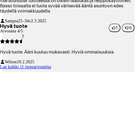
Itse soundbar tuotteessa on oikein laadukas ja helppokäyttöinen.
Basso toisaalta ei tuota syvää värisevää ääntä asuntoon edes
täydellä voimakkuudella
Sampsa
25–34v
2.3.2025
Hyvä tuote
1
0
Arvosana 4/5
Hyvä tuote. Ääni kuuluu mukavasti. Hyviä ominaisuuksia
Wilson
18.2.2025
Lue kaikki 11 tuotearvostelua