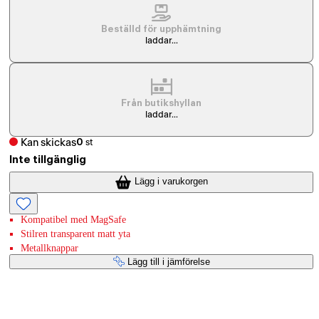
Beställd för upphämtning
laddar...
Från butikshyllan
laddar...
Kan skickas
0
st
Inte tillgänglig
Lägg i varukorgen
Kompatibel med MagSafe
Stilren transparent matt yta
Metallknappar
Lägg till i jämförelse