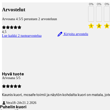
0
%
0
%
0
%
Arvostelut
Arvosana 4.5/5 perustuen 2 arvosteluun
1
2
3
4,5
Kirjoita arvostelu
Lue kaikki 2 tuotearvostelua
Hyvä tuote
Arvosana 5/5
Kaunis kuori, mcsafe toimii ja näytön kohdalta kuori on matala, jot
Vera
18–24v
21.2.2026
Puhelin kuori