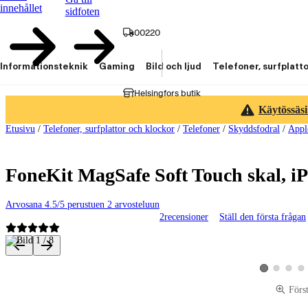
innehållet
sidfoten
00220
Informationsteknik
Gaming
Bild och ljud
Telefoner, surfplatt
Helsingfors butik
Käytössäsi
Etusivu
/
Telefoner, surfplattor och klockor
/
Telefoner
/
Skyddsfodral
/
Appl
FoneKit MagSafe Soft Touch skal, iP
Arvosana 4.5/5 perustuen 2 arvosteluun
2
recensioner
Ställ den första frågan
Produktbilder och videor
Visa produktbi
Visa pro
Vis
Visa produktbi
Förs