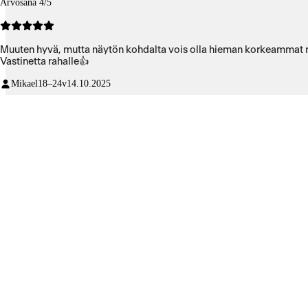
Arvosana 4/5
Muuten hyvä, mutta näytön kohdalta vois olla hieman korkeammat r
Vastinetta rahalle👍
Mikael
18–24v
14.10.2025