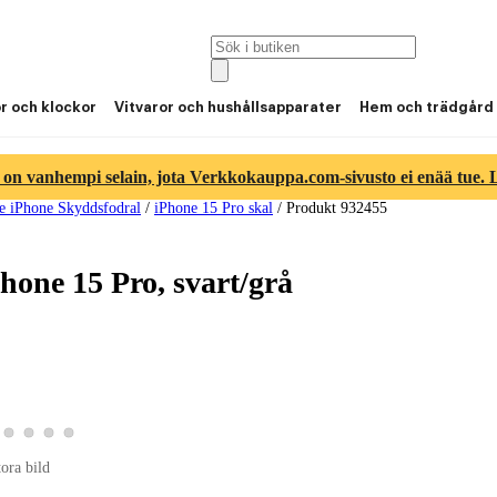
or och klockor
Vitvaror och hushållsapparater
Hem och trädgård
 on vanhempi selain, jota Verkkokauppa.com-sivusto ei enää tue. Lu
e iPhone Skyddsfodral
/
iPhone 15 Pro skal
/
Produkt 932455
hone 15 Pro, svart/grå
ld 2
duktbild 3
a produktbild 4
Visa produktbild 5
Visa produktbild 6
Visa produktbild 7
Visa produktbild 8
ld 1
tora bild