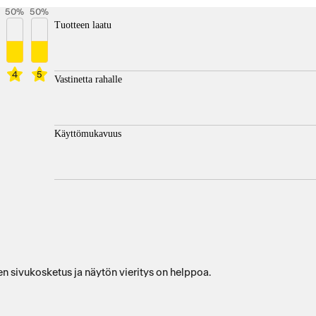
50
%
50
%
Tuotteen laatu
4
5
Vastinetta rahalle
Käyttömukavuus
en sivukosketus ja näytön vieritys on helppoa.