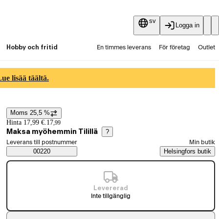
sv
Logga in
Hobby och fritid
En timmes leverans
För företag
Outlet
Fyndpartier
Guider och artiklar
Vaihtokauppa
e lisää täältä.
Tjänster
Aktuellt
Moms 25,5 %
Prisinformation
Hinta 17,99 €.
17
,
99
Maksa myöhemmin Tilillä
?
Välj beställningssätt
Leverans till postnummer
Min butik
Saatavuustiedot
00220
Helsingfors butik
Levererad
Inte tillgänglig