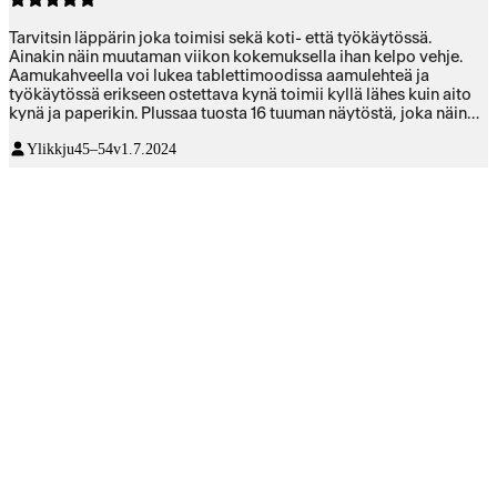
Tarvitsin läppärin joka toimisi sekä koti- että työkäytössä.
Ainakin näin muutaman viikon kokemuksella ihan kelpo vehje.
Aamukahveella voi lukea tablettimoodissa aamulehteä ja
työkäytössä erikseen ostettava kynä toimii kyllä lähes kuin aito
kynä ja paperikin. Plussaa tuosta 16 tuuman näytöstä, joka näin
keski-ikäiselle on varsin sopiva koko 😁
Ylikkju
45–54v
1.7.2024