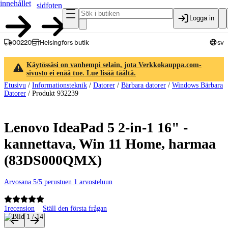
innehållet
sidfoten
Logga in
00220
Helsingfors butik
sv
Käytössäsi on vanhempi selain, jota Verkkokauppa.com-
sivusto ei enää tue. Lue lisää täältä.
Etusivu
/
Informationsteknik
/
Datorer
/
Bärbara datorer
/
Windows Bärbara
Datorer
/
Produkt 932239
Lenovo IdeaPad 5 2-in-1 16" -
kannettava, Win 11 Home, harmaa
(83DS000QMX)
Arvosana 5/5 perustuen 1 arvosteluun
1
recension
Ställ den första frågan
Produktbilder och videor