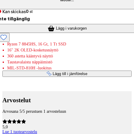
laddar...
Kan skickas
0
st
nte tillgänglig
Lägg i varukorgen
Ryzen 7 8845HS, 16 Gt, 1 Tt SSD
16" 2K OLED-kosketusnäyttö
360 astetta kääntyvä näyttö
Taustavalaistu näppäimistö
MIL-STD-810H -luokitus
Lägg till i jämförelse
Betaltjänster
Arvostelut
Arvosana 5/5 perustuen 1 arvosteluun
5,0
Lue 1 tuotearvostelu