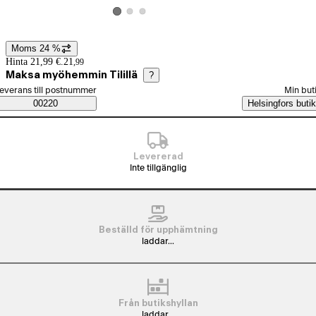
Visa produktbild 2
Visa produktbild 3
Visa produktbild 1
Moms 24 %
Prisinformation
Hinta 21,99 €.
21
,
99
Maksa myöhemmin Tilillä
?
älj beställningssätt
everans till postnummer
Min but
Saatavuustiedot
00220
Helsingfors butik
Levererad
Inte tillgänglig
Beställd för upphämtning
laddar...
Från butikshyllan
laddar...