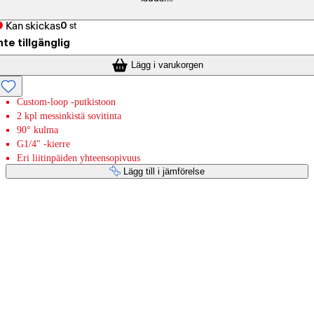
Kan skickas
0
st
nte tillgänglig
Lägg i varukorgen
Custom-loop -putkistoon
2 kpl messinkistä sovitinta
90° kulma
G1/4" -kierre
Eri liitinpäiden yhteensopivuus
Lägg till i jämförelse
Betaltjänster