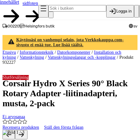
innehållet
sidfoten
Logga in
00220
Helsingfors butik
sv
Käytössäsi on vanhempi selain, jota Verkkokauppa.com-
sivusto ei enää tue. Lue lisää täältä.
Etusivu
/
Informationsteknik
/
Datorkomponenter
/
Installation och
kylning
/
Vattenkylning
/
Vattenkylningsslangar och -kopplingar
/
Produkt
932227
Slutförsäljning
Corsair Hydro X Series 90° Black
Rotary Adapter -liitinadapteri,
musta, 2-pack
Ei arvosanaa
Recensera produkten
Ställ den första frågan
Produktbilder och videor