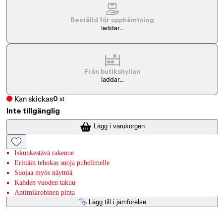
Beställd för upphämtning
laddar...
Från butikshyllan
laddar...
Kan skickas
0
st
Inte tillgänglig
Lägg i varukorgen
Iskunkestävä rakenne
Erittäin tehokas suoja puhelimelle
Suojaa myös näyttöä
Kahden vuoden takuu
Antimikrobinen pinta
Lägg till i jämförelse