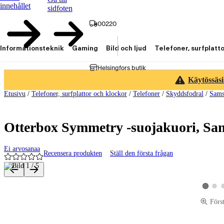
innehållet
sidfoten
00220
Informationsteknik
Gaming
Bild och ljud
Telefoner, surfplatt
Helsingfors butik
Käytössäsi
Etusivu
/
Telefoner, surfplattor och klockor
/
Telefoner
/
Skyddsfodral
/
Sams
Otterbox Symmetry -suojakuori, Sam
Ei arvosanaa
Recensera produkten
Ställ den första frågan
Produktbilder och videor
Visa p
Visa pro
Förs