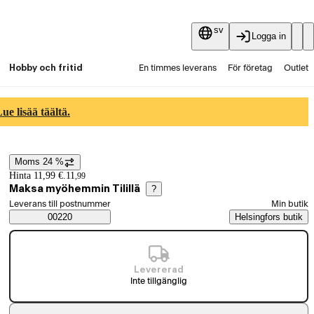
sv
Logga in
Hobby och fritid
En timmes leverans
För företag
Outlet
Fyndpartier
Guider och artiklar
Vaihtokauppa
e lisää täältä.
Tjänster
Aktuellt
Moms 24 %
Prisinformation
Hinta 11,99 €.
11
,
99
Maksa myöhemmin Tilillä
?
Välj beställningssätt
Leverans till postnummer
Min butik
Saatavuustiedot
00220
Helsingfors butik
Levererad
Inte tillgänglig