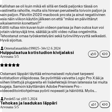
Kallishan se oli kuin mikä eli sillä en tiedä paljonko tässä on
vastinetta rahoille, mutta siis hinnan perusteella toivoin paljon ja
sain paljon. Päivitin 2020 macbook pro:sta ja ainut negatiivinen
asia näin viikon käytön jälkeen on että "miksi en päivittänyt
aikaisemmin konettani?"
Editti rullaa niin kuvan kuin videon parissa ja ihan outoa kun voi
jotain värisyväjä tms. säätää ja silti video rullaa ongelmitta.
Tehostanut omaa työskentelyäni sekä työnviihtyvyyttä selkeästi.
Hyvä sijoitus.
Omenafanaatikko1990
25–34v
12.6.2024
Huippulaatua kotistudion kivijalaksi
0
0
Arvosana 5/5
Ostamani läppäri täyttää erinomaisesti nykyiset tarpeeni
kotistudion ylläpidossa. Se pyörittää vaivatta Logic Pro X:ää ja
siihen liitettyjä plugareita eli lisäefektejä ilman latenssia tai muita
bugeja. Samoin käyttämäni Adobe Premiere Pro -
videoeditointiohjelmaa pyörii nopeasti ja häiriöttä. Myös
PhotoShopin toiminta sujuvoitui. Vanhan koneen tiedostojen siirto
Perde
65 tai yli
9.5.2024
TimeMachine-varmuuskopiolta uudelle koneelle sujui
Tehokas ja laadukas läppäri
vaivattomasti. Tosin uuden koneen Applen oman sirun vuoksi
1
0
Arvosana 5/5
jouduin asentamaan osan Adoben ohjelmista uudelleen. Sama