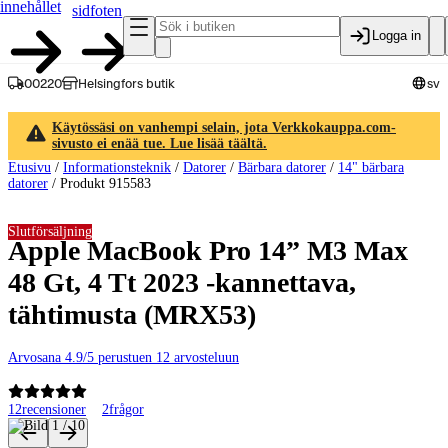
innehållet
sidfoten
Logga in
00220
Helsingfors butik
sv
Käytössäsi on vanhempi selain, jota Verkkokauppa.com-
sivusto ei enää tue. Lue lisää täältä.
Etusivu
/
Informationsteknik
/
Datorer
/
Bärbara datorer
/
14" bärbara
datorer
/
Produkt 915583
Slutförsäljning
Apple MacBook Pro 14” M3 Max
48 Gt, 4 Tt 2023 -kannettava,
tähtimusta (MRX53)
Arvosana 4.9/5 perustuen 12 arvosteluun
12
recensioner
2
frågor
Produktbilder och videor