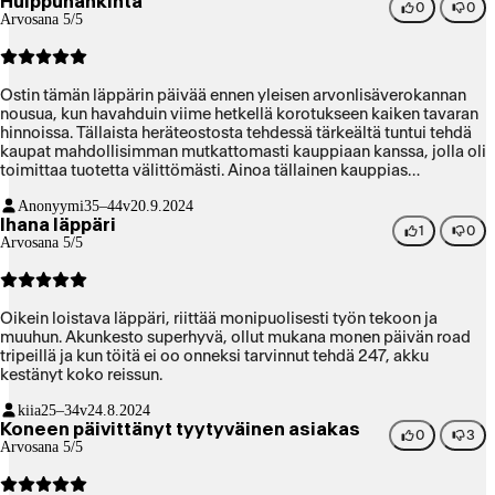
Huippuhankinta
0
0
Arvosana 5/5
Ostin tämän läppärin päivää ennen yleisen arvonlisäverokannan
nousua, kun havahduin viime hetkellä korotukseen kaiken tavaran
hinnoissa. Tällaista heräteostosta tehdessä tärkeältä tuntui tehdä
kaupat mahdollisimman mutkattomasti kauppiaan kanssa, jolla oli
toimittaa tuotetta välittömästi. Ainoa tällainen kauppias
pääkaupunkiseudulla oli sillä hetkellä Verkkokauppa, jonka
Anonyymi
35–44v
20.9.2024
asiakaspalvelu oli kaiken lisäksi todella ystävällistä. Usein
Ihana läppäri
tekniikkaan erikoistuvien liikkeiden myyjät ovat aika
1
0
Arvosana 5/5
välinpitämättömällä tuulella, mentaalisesti kuin mässyttäisivät
purkkaa ja pyörittelisivät silmiään joka lauseella, mutta
Verkkokaupassa myyjät olivat tosi kivoja. On paljon mukavampaa
ostaa useamman tonnin laite, kun asioinnista jää hyvä fiilis.
Oikein loistava läppäri, riittää monipuolisesti työn tekoon ja
muuhun. Akunkesto superhyvä, ollut mukana monen päivän road
tripeillä ja kun töitä ei oo onneksi tarvinnut tehdä 247, akku
kestänyt koko reissun.
kiia
25–34v
24.8.2024
Koneen päivittänyt tyytyväinen asiakas
0
3
Arvosana 5/5