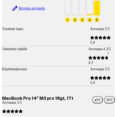
Kirjoita arvostelu
1
2
3
4
5
Tuotteen laatu
Arvosana 5/5
5,0
Vastinetta rahalle
Arvosana 4.3/5
4,3
Käyttömukavuus
Arvosana 5/5
5,0
MacBook Pro 14" M3 pro 18gt, 1Tt
0
0
Arvosana 5/5