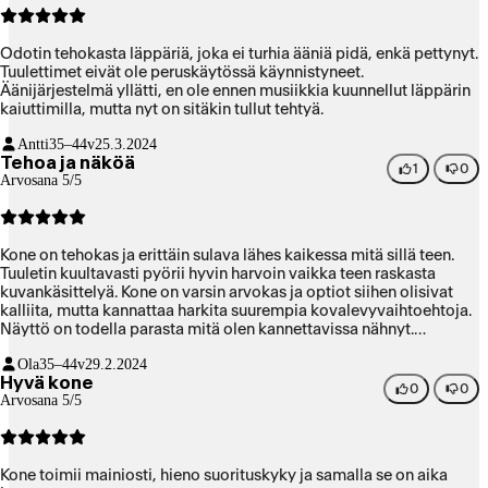
koski myös osaa kolmannen osapuolen musiikki pluginejä.
Markkinointi- ja media-alan ammattilaisena olen tottunut
vaihtamaan kotikoneeni vähintään 5 vuoden välein, koska
Odotin tehokasta läppäriä, joka ei turhia ääniä pidä, enkä pettynyt.
kehittyvät ammattilaisohjelmat vaativat yhä enemmän resursseja
Tuulettimet eivät ole peruskäytössä käynnistyneet.
vuosien varrella: niin kuin tässäkin tapauksessa. Ostoksen laatu- ja
Äänijärjestelmä yllätti, en ole ennen musiikkia kuunnellut läppärin
hintataso ovat kohdillaan.
kaiuttimilla, mutta nyt on sitäkin tullut tehtyä.
Antti
35–44v
25.3.2024
Tehoa ja näköä
1
0
Arvosana 5/5
Kone on tehokas ja erittäin sulava lähes kaikessa mitä sillä teen.
Tuuletin kuultavasti pyörii hyvin harvoin vaikka teen raskasta
kuvankäsittelyä. Kone on varsin arvokas ja optiot siihen olisivat
kalliita, mutta kannattaa harkita suurempia kovalevyvaihtoehtoja.
Näyttö on todella parasta mitä olen kannettavissa nähnyt.
Näppäimistössä on nykytrendin mukaisesti todella lyhyt liikerata,
Ola
35–44v
29.2.2024
se voi olla huono jos kirjoitta paljon. Omaani otin 36 gigatavua
Hyvä kone
muistia ja se ei ole kuvankäsittelyssä loppunut vielä kesken
0
0
Arvosana 5/5
isommillaan projekteilla. Tumma väri saattaa jonkun mielestä
kerätä sormenjälkiä, mutta ei niin pahasti kuin kevyemmän Airin
tummansininen. Tumma väri on luonnossa todella tyylikäs. 14"
koko tuntuu omaan käyttöön optimaaliselle. Kone tuntui alkuun
Kone toimii mainiosti, hieno suorituskyky ja samalla se on aika
Airin jälkeen hieman painavalle, mutta hetken päästä sitä ei