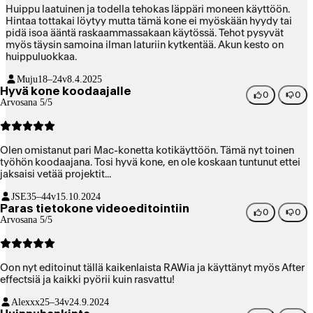
Huippu laatuinen ja todella tehokas läppäri moneen käyttöön.
Hintaa tottakai löytyy mutta tämä kone ei myöskään hyydy tai
pidä isoa ääntä raskaammassakaan käytössä. Tehot pysyvät
myös täysin samoina ilman laturiin kytkentää. Akun kesto on
huippuluokkaa.
Muju
18–24v
8.4.2025
Hyvä kone koodaajalle
0
0
Arvosana 5/5
Olen omistanut pari Mac-konetta kotikäyttöön. Tämä nyt toinen
työhön koodaajana. Tosi hyvä kone, en ole koskaan tuntunut ettei
jaksaisi vetää projektit...
JSE
35–44v
15.10.2024
Paras tietokone videoeditointiin
0
0
Arvosana 5/5
Oon nyt editoinut tällä kaikenlaista RAWia ja käyttänyt myös After
effectsiä ja kaikki pyörii kuin rasvattu!
Alexxx
25–34v
24.9.2024