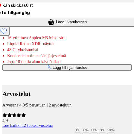
Kan skickas
0
st
nte tillgänglig
Lägg i varukorgen
16-ytiminen Applen M3 Max -siru
Liquid Retina XDR ‐näyttö
48 Gt yhteismuisti
Kuuden kaiuttimen äänijärjestelmä
Jopa 18 tuntia akun käyttöaikaa
Lägg till i jämförelse
Betaltjänster
Arvostelut
Arvosana 4.9/5 perustuen 12 arvosteluun
4,9
Lue kaikki 12 tuotearvostelua
0
%
0
%
0
%
8
%
91
%