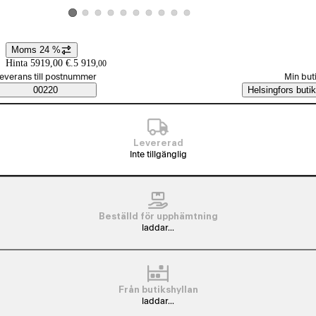
Visa produktbild 2
Visa produktbild 3
Visa produktbild 4
Visa produktbild 5
Visa produktbild 6
Visa produktbild 7
Visa produktbild 8
Visa produktbild 9
Visa produktbild 10
Visa produktbild 1
Moms 24 %
Prisinformation
Hinta 5919,00 €.
5 919
,
00
älj beställningssätt
everans till postnummer
Min but
Saatavuustiedot
00220
Helsingfors butik
Levererad
Inte tillgänglig
Beställd för upphämtning
laddar...
Från butikshyllan
laddar...