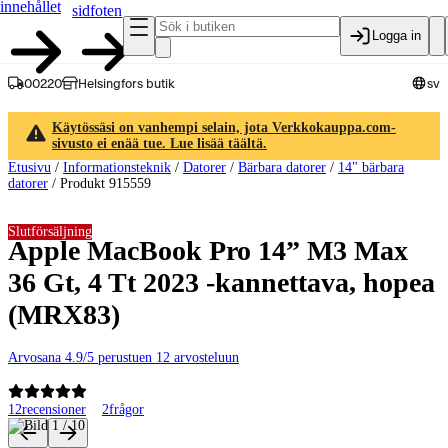
innehållet
sidfoten
Logga in
00220
Helsingfors butik
sv
Käytössäsi on vanhempi selain, jota Verkkokauppa.com-
sivusto ei enää tue. Lue lisää täältä.
Etusivu
/
Informationsteknik
/
Datorer
/
Bärbara datorer
/
14" bärbara
datorer
/
Produkt 915559
Slutförsäljning
Apple MacBook Pro 14” M3 Max
36 Gt, 4 Tt 2023 -kannettava, hopea
(MRX83)
Arvosana 4.9/5 perustuen 12 arvosteluun
12
recensioner
2
frågor
Produktbilder och videor