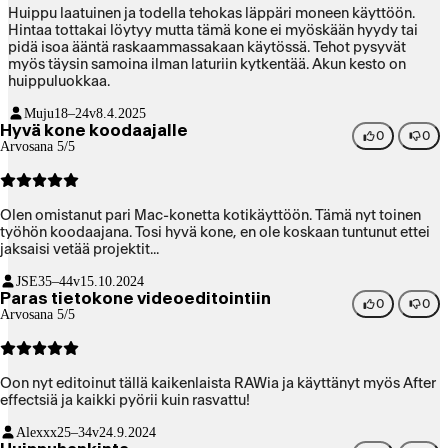
Huippu laatuinen ja todella tehokas läppäri moneen käyttöön.
Hintaa tottakai löytyy mutta tämä kone ei myöskään hyydy tai
pidä isoa ääntä raskaammassakaan käytössä. Tehot pysyvät
myös täysin samoina ilman laturiin kytkentää. Akun kesto on
huippuluokkaa.
Muju
18–24v
8.4.2025
Hyvä kone koodaajalle
0
0
Arvosana 5/5
Olen omistanut pari Mac-konetta kotikäyttöön. Tämä nyt toinen
työhön koodaajana. Tosi hyvä kone, en ole koskaan tuntunut ettei
jaksaisi vetää projektit...
JSE
35–44v
15.10.2024
Paras tietokone videoeditointiin
0
0
Arvosana 5/5
Oon nyt editoinut tällä kaikenlaista RAWia ja käyttänyt myös After
effectsiä ja kaikki pyörii kuin rasvattu!
Alexxx
25–34v
24.9.2024