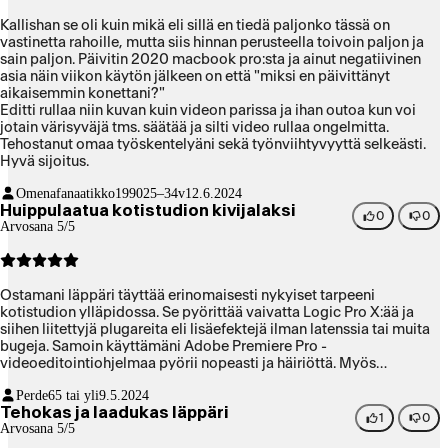
Kallishan se oli kuin mikä eli sillä en tiedä paljonko tässä on
vastinetta rahoille, mutta siis hinnan perusteella toivoin paljon ja
sain paljon. Päivitin 2020 macbook pro:sta ja ainut negatiivinen
asia näin viikon käytön jälkeen on että "miksi en päivittänyt
aikaisemmin konettani?"
Editti rullaa niin kuvan kuin videon parissa ja ihan outoa kun voi
jotain värisyväjä tms. säätää ja silti video rullaa ongelmitta.
Tehostanut omaa työskentelyäni sekä työnviihtyvyyttä selkeästi.
Hyvä sijoitus.
Omenafanaatikko1990
25–34v
12.6.2024
Huippulaatua kotistudion kivijalaksi
0
0
Arvosana 5/5
Ostamani läppäri täyttää erinomaisesti nykyiset tarpeeni
kotistudion ylläpidossa. Se pyörittää vaivatta Logic Pro X:ää ja
siihen liitettyjä plugareita eli lisäefektejä ilman latenssia tai muita
bugeja. Samoin käyttämäni Adobe Premiere Pro -
videoeditointiohjelmaa pyörii nopeasti ja häiriöttä. Myös
PhotoShopin toiminta sujuvoitui. Vanhan koneen tiedostojen siirto
Perde
65 tai yli
9.5.2024
TimeMachine-varmuuskopiolta uudelle koneelle sujui
Tehokas ja laadukas läppäri
vaivattomasti. Tosin uuden koneen Applen oman sirun vuoksi
1
0
Arvosana 5/5
jouduin asentamaan osan Adoben ohjelmista uudelleen. Sama