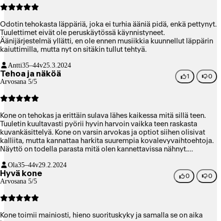
koski myös osaa kolmannen osapuolen musiikki pluginejä.
Markkinointi- ja media-alan ammattilaisena olen tottunut
vaihtamaan kotikoneeni vähintään 5 vuoden välein, koska
Odotin tehokasta läppäriä, joka ei turhia ääniä pidä, enkä pettynyt.
kehittyvät ammattilaisohjelmat vaativat yhä enemmän resursseja
Tuulettimet eivät ole peruskäytössä käynnistyneet.
vuosien varrella: niin kuin tässäkin tapauksessa. Ostoksen laatu- ja
Äänijärjestelmä yllätti, en ole ennen musiikkia kuunnellut läppärin
hintataso ovat kohdillaan.
kaiuttimilla, mutta nyt on sitäkin tullut tehtyä.
Antti
35–44v
25.3.2024
Tehoa ja näköä
1
0
Arvosana 5/5
Kone on tehokas ja erittäin sulava lähes kaikessa mitä sillä teen.
Tuuletin kuultavasti pyörii hyvin harvoin vaikka teen raskasta
kuvankäsittelyä. Kone on varsin arvokas ja optiot siihen olisivat
kalliita, mutta kannattaa harkita suurempia kovalevyvaihtoehtoja.
Näyttö on todella parasta mitä olen kannettavissa nähnyt.
Näppäimistössä on nykytrendin mukaisesti todella lyhyt liikerata,
Ola
35–44v
29.2.2024
se voi olla huono jos kirjoitta paljon. Omaani otin 36 gigatavua
Hyvä kone
muistia ja se ei ole kuvankäsittelyssä loppunut vielä kesken
0
0
Arvosana 5/5
isommillaan projekteilla. Tumma väri saattaa jonkun mielestä
kerätä sormenjälkiä, mutta ei niin pahasti kuin kevyemmän Airin
tummansininen. Tumma väri on luonnossa todella tyylikäs. 14"
koko tuntuu omaan käyttöön optimaaliselle. Kone tuntui alkuun
Kone toimii mainiosti, hieno suorituskyky ja samalla se on aika
Airin jälkeen hieman painavalle, mutta hetken päästä sitä ei