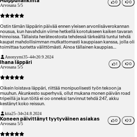
Huippuhankinta
0
0
Arvosana 5/5
Ostin tämän läppärin päivää ennen yleisen arvonlisäverokannan
nousua, kun havahduin viime hetkellä korotukseen kaiken tavaran
hinnoissa. Tällaista heräteostosta tehdessä tärkeältä tuntui tehdä
kaupat mahdollisimman mutkattomasti kauppiaan kanssa, jolla oli
toimittaa tuotetta välittömästi. Ainoa tällainen kauppias
pääkaupunkiseudulla oli sillä hetkellä Verkkokauppa, jonka
Anonyymi
35–44v
20.9.2024
asiakaspalvelu oli kaiken lisäksi todella ystävällistä. Usein
Ihana läppäri
tekniikkaan erikoistuvien liikkeiden myyjät ovat aika
1
0
Arvosana 5/5
välinpitämättömällä tuulella, mentaalisesti kuin mässyttäisivät
purkkaa ja pyörittelisivät silmiään joka lauseella, mutta
Verkkokaupassa myyjät olivat tosi kivoja. On paljon mukavampaa
ostaa useamman tonnin laite, kun asioinnista jää hyvä fiilis.
Oikein loistava läppäri, riittää monipuolisesti työn tekoon ja
muuhun. Akunkesto superhyvä, ollut mukana monen päivän road
tripeillä ja kun töitä ei oo onneksi tarvinnut tehdä 247, akku
kestänyt koko reissun.
kiia
25–34v
24.8.2024
Koneen päivittänyt tyytyväinen asiakas
0
3
Arvosana 5/5