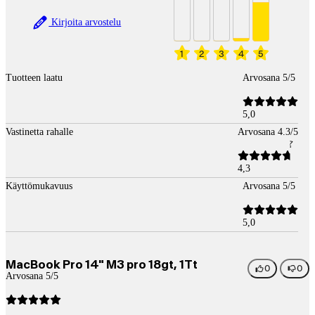
Kirjoita arvostelu
1
2
3
4
5
Tuotteen laatu
Arvosana 5/5
5,0
Vastinetta rahalle
Arvosana 4.3/5
4,3
Käyttömukavuus
Arvosana 5/5
5,0
MacBook Pro 14" M3 pro 18gt, 1Tt
0
0
Arvosana 5/5