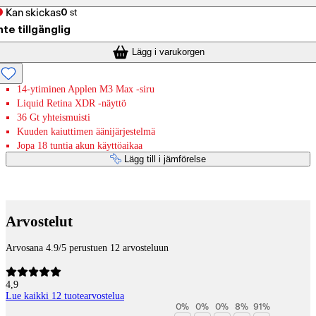
Kan skickas
0
st
nte tillgänglig
Lägg i varukorgen
14-ytiminen Applen M3 Max -siru
Liquid Retina XDR ‐näyttö
36 Gt yhteismuisti
Kuuden kaiuttimen äänijärjestelmä
Jopa 18 tuntia akun käyttöaikaa
Lägg till i jämförelse
Betaltjänster
Arvostelut
Arvosana 4.9/5 perustuen 12 arvosteluun
4,9
Lue kaikki 12 tuotearvostelua
0
%
0
%
0
%
8
%
91
%