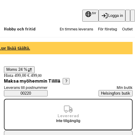
sv
Logga in
Hobby och fritid
En timmes leverans
För företag
Outlet
Fyndpartier
Guider och artiklar
Vaihtokauppa
e lisää täältä.
Tjänster
Aktuellt
Moms 24 %
Prisinformation
Hinta 499,00 €.
499
,
00
Maksa myöhemmin Tilillä
?
Välj beställningssätt
Leverans till postnummer
Min butik
Saatavuustiedot
00220
Helsingfors butik
Levererad
Inte tillgänglig