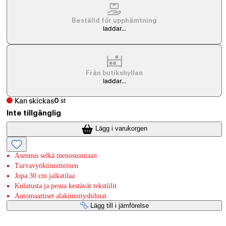
Beställd för upphämtning
laddar...
Från butikshyllan
laddar...
Kan skickas
0
st
Inte tillgänglig
Lägg i varukorgen
Asennus selkä menosuuntaan
Turvavyökiinnitteinen
Jopa 30 cm jalkatilaa
Kulutusta ja pesua kestävät tekstiilit
Automaattiset alakiinnityshihnat
Lägg till i jämförelse