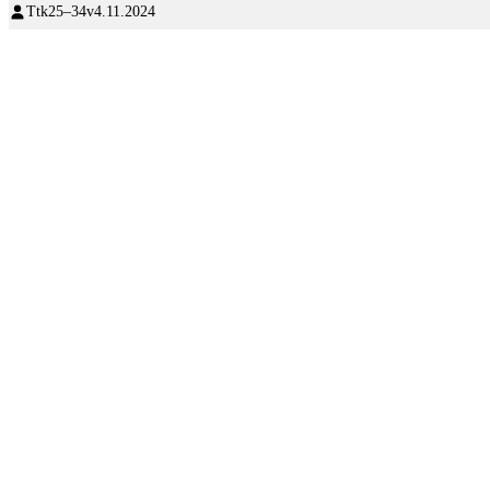
Ttk
25–34v
4.11.2024