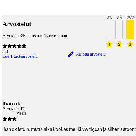
Betaltjänster
0
%
0
%
100
%
Arvostelut
Arvosana 3/5 perustuen 1 arvosteluun
1
2
3
3,0
Kirjoita arvostelu
Lue 1 tuotearvostelu
Ihan ok
Arvosana 3/5
Ihan ok istuin, mutta aika kookas meillä vw tiguan ja siihen autoon 