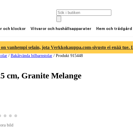
or och klockor
Vitvaror och hushållsapparater
Hem och trädgård
 on vanhempi selain, jota Verkkokauppa.com-sivusto ei enää tue. Lu
tolar
/
Bakåtvända bilbarnstolar
/
Produkt 915448
125 cm, Granite Melange
tbild 2
roduktbild 3
Visa produktbild 4
Visa produktbild 5
Visa produktbild 6
Visa produktbild 7
bild 1
tora bild