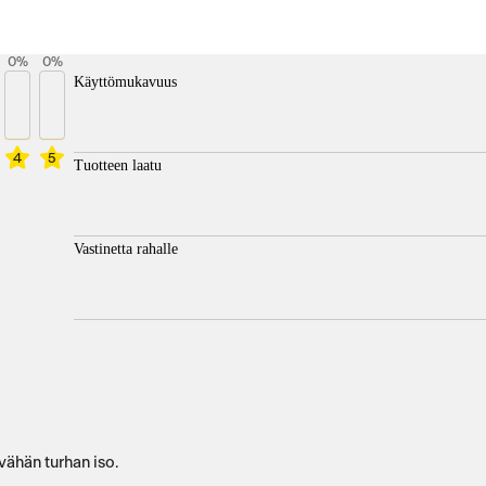
0
%
0
%
Käyttömukavuus
4
5
Tuotteen laatu
Vastinetta rahalle
vähän turhan iso.