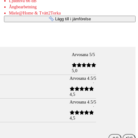
Ljudnivå 66 dB
Ångbearbetning
Miele@Home & Tvätt2Torka
Lägg till i jämförelse
Arvosana 5/5
5,0
Arvosana 4.5/5
4,5
Arvosana 4.5/5
4,5