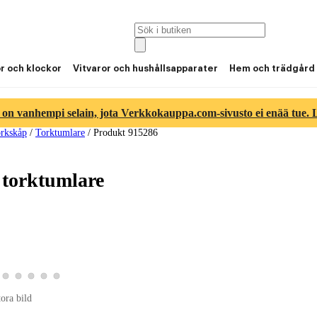
or och klockor
Vitvaror och hushållsapparater
Hem och trädgård
 on vanhempi selain, jota Verkkokauppa.com-sivusto ei enää tue. Lu
orkskåp
/
Torktumlare
/
Produkt 915286
 torktumlare
ld 3
duktbild 4
a produktbild 5
Visa produktbild 6
Visa produktbild 7
Visa produktbild 8
Visa produktbild 9
Visa produktbild 10
tora bild