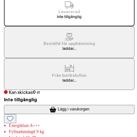
Levererad
Inte tillgänglig
Beställd för upphämtning
laddar...
Från butikshyllan
laddar...
Kan skickas
0
st
Inte tillgänglig
Lägg i varukorgen
Energiklass A+++
Fyllnadsmängd 9 kg