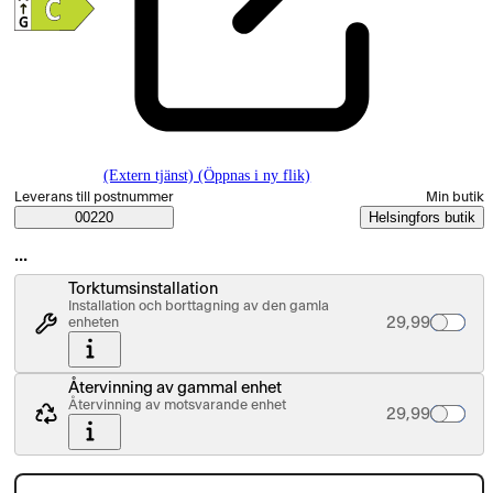
(Extern tjänst) (Öppnas i ny flik)
Välj beställningssätt
Leverans till postnummer
Min butik
Saatavuustiedot
00220
Helsingfors butik
…
Torktumsinstallation
Installation och borttagning av den gamla
Palvelun hinta
29,99
enheten
Återvinning av gammal enhet
Återvinning av motsvarande enhet
Palvelun hinta
29,99