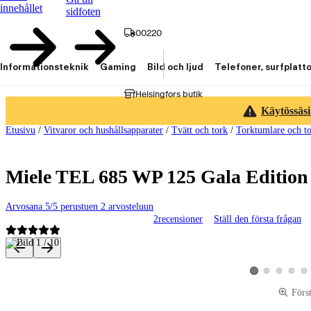
innehållet
sidfoten
00220
Informationsteknik
Gaming
Bild och ljud
Telefoner, surfplatt
Helsingfors butik
Käytössäsi
Etusivu
/
Vitvaror och hushållsapparater
/
Tvätt och tork
/
Torktumlare och t
Miele TEL 685 WP 125 Gala Edition
Arvosana 5/5 perustuen 2 arvosteluun
2
recensioner
Ställ den första frågan
Produktbilder och videor
Visa produktbild 2
Visa produktbi
Visa pro
Vis
Visa produktbild 1
Förs