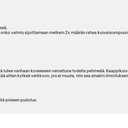
ssä.
ti onko valmis sijoittamaan melkein 2x määrän rahaa kuivaisrumpuun,
kistä tulee vanhaan koneeseen verrattuna todella pehmeää. Kaappikuiv
itää sitten kytkeä verkkoon, jos ei muuta, niin saa ainakin ilmoitu
itä pisteen pudotus.