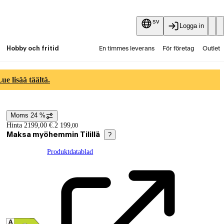
sv
Logga in
Hobby och fritid
En timmes leverans
För företag
Outlet
Fyndpartier
Guider och artiklar
Vaihtokauppa
e lisää täältä.
Tjänster
Aktuellt
Moms 24 %
Prisinformation
Hinta 2199,00 €.
2 199
,
00
Maksa myöhemmin Tilillä
?
Produktdatablad