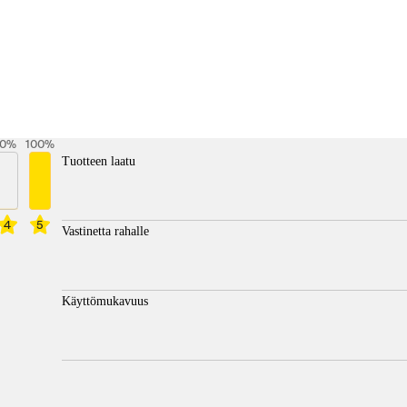
0
%
100
%
Tuotteen laatu
4
5
Vastinetta rahalle
Käyttömukavuus