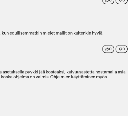
0
0
 kun edullisemmatkin mielet mallit on kuitenkin hyviä.
0
0
a asetuksella pyykki jää kosteaksi, kuivuusastetta nostamalla asia
ksen koska ohjelma on valmis. Ohjelmien käyttäminen myös