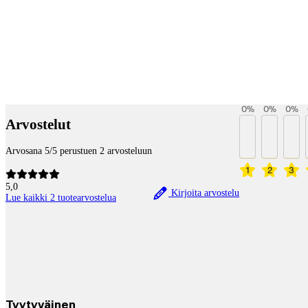
Betaltjänster
0
%
0
%
0
%
Arvostelut
Arvosana 5/5 perustuen 2 arvosteluun
1
2
3
5,0
Kirjoita arvostelu
Lue kaikki 2 tuotearvostelua
Tyytyväinen