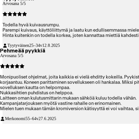
Arvosana 5/5
Todella hyvä kuivausrumpu.
Parempi kuivaus, käyttöliittymä ja laatu kun edullisemmassa miele
Hinta kuitenkin on todella korkea, joten kannattaa miettiä kahdes
Tyytyväinen
25–34v
12.8.2025
Pehmeää pyykkiä
Arvosana 5/5
Monipuoliset ohjelmat, joita kaikkia ei vielä ehditty kokeilla. Pyy
korjaantuu. Koneen parittaminen sovellukseen oli hankalaa. Miksi p
sovelluksen kautta on helpompaa.
Nukkasihtien puhdistus on helppoa.
Laitteen oman kulutusmittarin mukaan sähköä kuluu todella vähän.
Kampanjatarjouksen myötä vastine rahalle on erinomainen.
Mielen tuen mukaan tämän kromiversion kätisyyttä ei voi vaihtaa, si
Merkonomi
55–64v
27.6.2025