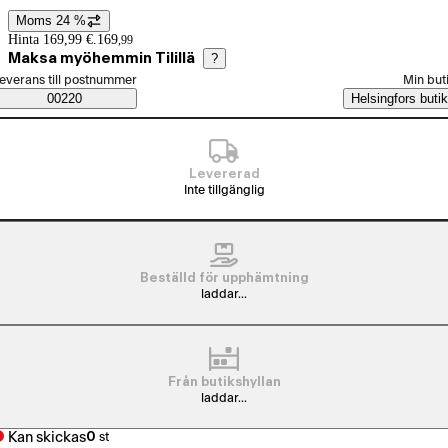
Moms 24 %
Prisinformation
Hinta 169,99 €.
169
,
99
Maksa myöhemmin Tilillä
?
älj beställningssätt
everans till postnummer
Min but
Saatavuustiedot
00220
Helsingfors butik
Levererad
Inte tillgänglig
Beställd för upphämtning
laddar...
Från butikshyllan
laddar...
Kan skickas
0
st