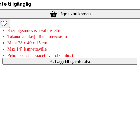
nte tillgänglig
Lägg i varukorgen
Kierrätysmuovista valmistettu
Takana vetoketjullinen turvatasku
Mitat 28 x 40 x 15 cm
Max 14" kannettaville
Pehmustetut ja säädettävät olkahihnat
Lägg till i jämförelse
Betaltjänster