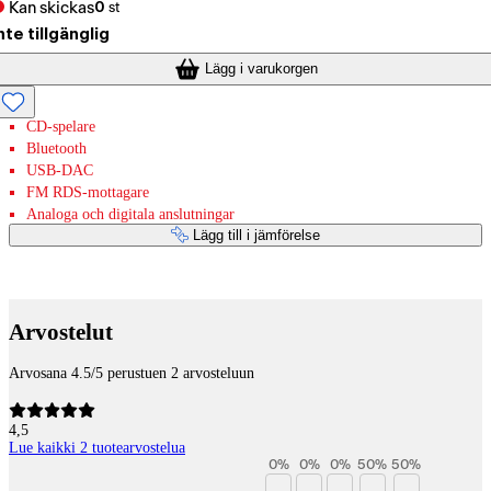
Kan skickas
0
st
nte tillgänglig
Lägg i varukorgen
CD-spelare
Bluetooth
USB-DAC
FM RDS-mottagare
Analoga och digitala anslutningar
Lägg till i jämförelse
Betaltjänster
Arvostelut
Arvosana 4.5/5 perustuen 2 arvosteluun
4,5
Lue kaikki 2 tuotearvostelua
0
%
0
%
0
%
50
%
50
%