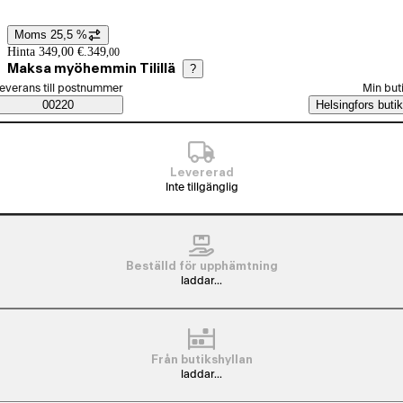
Moms 25,5 %
Prisinformation
Hinta 349,00 €.
349
,
00
Maksa myöhemmin Tilillä
?
älj beställningssätt
everans till postnummer
Min but
Saatavuustiedot
00220
Helsingfors butik
Levererad
Inte tillgänglig
Beställd för upphämtning
laddar...
Från butikshyllan
laddar...