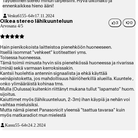
Täydellinen stereo minun tarpeisiini. Hyvä ulkonäkö ja
ennenkaikkea hieno ääni!
Vesku61
55–64v
17.11.2024
Oikea stereo lähikuunteluun
3
0
Arvosana 4/5
Hain pienikokoista laitteistoa pienehköön huoneeseen.
Itsellä isommat "vehkeet" kotiteatteri yms.
Toisessa huoneessa.
Tämä toimii minusta hyvin siis pienehkössä huoneessa ja rivarissa
(minä) sekä varmaan kerroksissakin.
Kantsii huolehtia antennin signaalista ja ehkä käyttää
seinäpistoketta, jos mahdollisuus häiriöherkillä alueilla. Kuuntele ,
onko ylimääräistä kohinaa tms.
Mulla (Oulussa) kuitenkin riittänyt mukana tullut "lapamato" huom.
sijoitus.
Kaiuttimet myös (lähikuunteluun, 2-3m) ihan käypiä ja nehän voi
vaihtaa mieluisiksi.
Mutta nämä pienet Panasonicit yleensä "taattua tavaraa" kuin
myös matkaradiot mun mielestä
Kassu
55–64v
24.2.2024