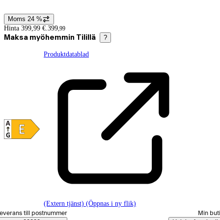
Moms 24 %
Prisinformation
Hinta 399,99 €.
399
,
99
Maksa myöhemmin Tilillä
?
Produktdatablad
(Extern tjänst) (Öppnas i ny flik)
älj beställningssätt
everans till postnummer
Min but