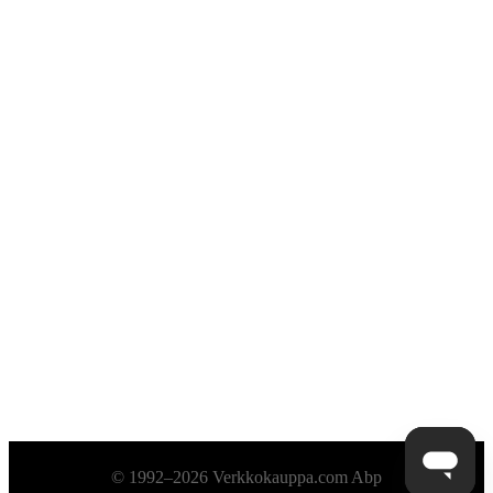
Alatunniste
© 1992–2026 Verkkokauppa.com Abp