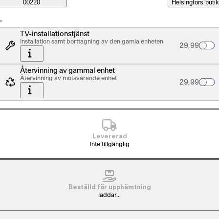
Saatavuustiedot
00220
Helsingfors butik
…
TV-installationstjänst
Installation samt borttagning av den gamla enheten
Palvelun hin
29,99
Återvinning av gammal enhet
Återvinning av motsvarande enhet
Palvelun hin
29,99
Levererad
Inte tillgänglig
Beställd för upphämtning
laddar...