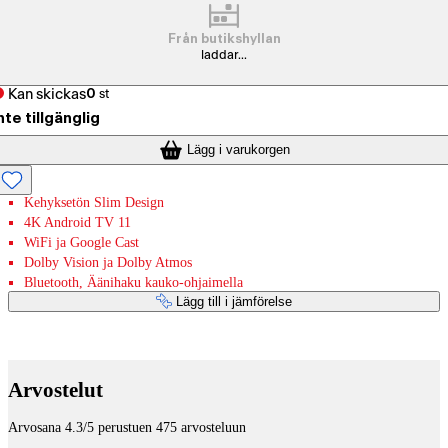
Från butikshyllan
laddar...
Kan skickas
0
st
nte tillgänglig
Lägg i varukorgen
Kehyksetön Slim Design
4K Android TV 11
WiFi ja Google Cast
Dolby Vision ja Dolby Atmos
Bluetooth, Äänihaku kauko-ohjaimella
Lägg till i jämförelse
Betaltjänster
Arvostelut
Arvosana 4.3/5 perustuen 475 arvosteluun