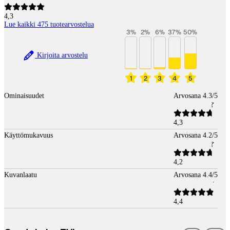
4,3
Lue kaikki 475 tuotearvostelua
3
%
2
%
6
%
37
%
50
%
Kirjoita arvostelu
1
2
3
4
5
Ominaisuudet
Arvosana 4.3/5
4,3
Käyttömukavuus
Arvosana 4.2/5
4,2
Kuvanlaatu
Arvosana 4.4/5
4,4