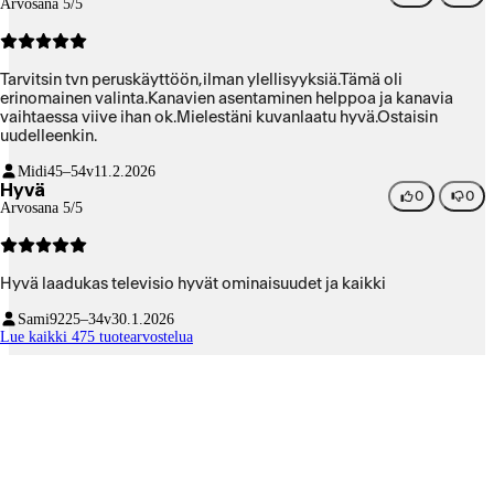
Arvosana 5/5
Tarvitsin tvn peruskäyttöön,ilman ylellisyyksiä.Tämä oli
erinomainen valinta.Kanavien asentaminen helppoa ja kanavia
vaihtaessa viive ihan ok.Mielestäni kuvanlaatu hyvä.Ostaisin
uudelleenkin.
Midi
45–54v
11.2.2026
Hyvä
0
0
Arvosana 5/5
Hyvä laadukas televisio hyvät ominaisuudet ja kaikki
Sami92
25–34v
30.1.2026
Lue kaikki 475 tuotearvostelua