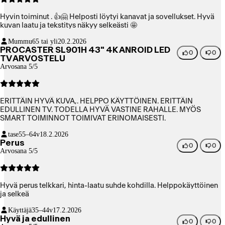
Hyvin toiminut . 👍🤗 Helposti löytyi kanavat ja sovellukset. Hyvä
kuvan laatu ja tekstitys näkyy selkeästi 🤩
Mummu
65 tai yli
20.2.2026
PROCASTER SL901H 43" 4K ANROID LED
0
0
TV ARVOSTELU
Arvosana 5/5
ERITTÄIN HYVÄ KUVA,. HELPPO KÄYTTÖINEN. ERITTÄIN
EDULLINEN TV. TODELLA HYVÄ VASTINE RAHALLE. MYÖS
SMART TOIMINNOT TOIMIVAT ERINOMAISESTI.
tase
55–64v
18.2.2026
Perus
0
0
Arvosana 5/5
Hyvä perus telkkari, hinta-laatu suhde kohdilla. Helppokäyttöinen
ja selkeä
Käyttäjä
35–44v
17.2.2026
Hyvä ja edullinen
0
0