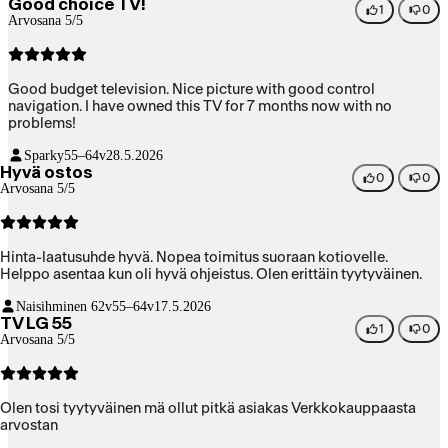
Good choice TV!
1
0
Arvosana 5/5
Good budget television. Nice picture with good control
navigation. I have owned this TV for 7 months now with no
problems!
Sparky
55–64v
28.5.2026
Hyvä ostos
0
0
Arvosana 5/5
Hinta-laatusuhde hyvä. Nopea toimitus suoraan kotiovelle.
Helppo asentaa kun oli hyvä ohjeistus. Olen erittäin tyytyväinen.
Naisihminen 62v
55–64v
17.5.2026
TV LG 55
1
0
Arvosana 5/5
Olen tosi tyytyväinen mä ollut pitkä asiakas Verkkokauppaasta
arvostan