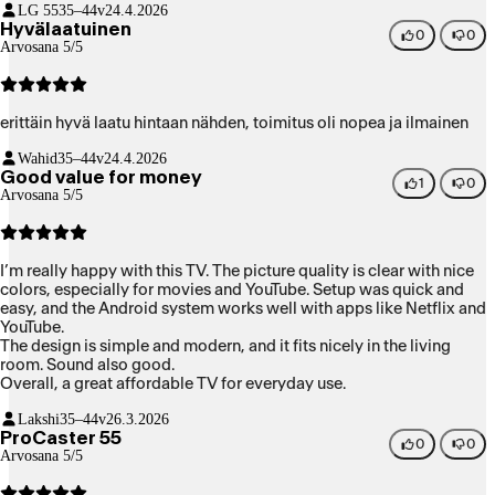
LG 55
35–44v
24.4.2026
Hyvälaatuinen
0
0
Arvosana 5/5
erittäin hyvä laatu hintaan nähden, toimitus oli nopea ja ilmainen
Wahid
35–44v
24.4.2026
Good value for money
1
0
Arvosana 5/5
I’m really happy with this TV. The picture quality is clear with nice
colors, especially for movies and YouTube. Setup was quick and
easy, and the Android system works well with apps like Netflix and
YouTube.
The design is simple and modern, and it fits nicely in the living
room. Sound also good.
Overall, a great affordable TV for everyday use.
Lakshi
35–44v
26.3.2026
ProCaster 55
0
0
Arvosana 5/5