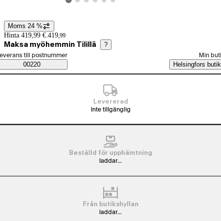
Visa produktbild 2
Visa produktbild 3
Visa produktbild 4
Visa produktbild 5
Visa produktbild 6
Visa produktbild 1
Moms 24 %
Prisinformation
Hinta 419,99 €.
419
,
99
Maksa myöhemmin Tilillä
?
älj beställningssätt
everans till postnummer
Min but
Saatavuustiedot
00220
Helsingfors butik
Levererad
Inte tillgänglig
Beställd för upphämtning
laddar...
Från butikshyllan
laddar...