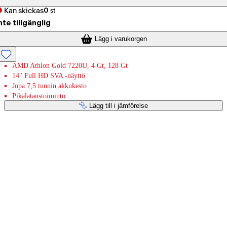
Kan skickas
0
st
nte tillgänglig
Lägg i varukorgen
AMD Athlon Gold 7220U, 4 Gt, 128 Gt
14" Full HD SVA -näyttö
Jopa 7,5 tunnin akkukesto
Pikalataustoiminto
Lägg till i jämförelse
Betaltjänster