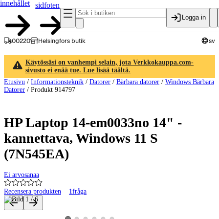
innehållet
sidfoten
Logga in
00220
Helsingfors butik
sv
Käytössäsi on vanhempi selain, jota Verkkokauppa.com-
sivusto ei enää tue. Lue lisää täältä.
Etusivu
/
Informationsteknik
/
Datorer
/
Bärbara datorer
/
Windows Bärbara
Datorer
/
Produkt 914797
HP Laptop 14-em0033no 14" -
kannettava, Windows 11 S
(7N545EA)
Ei arvosanaa
Recensera produkten
1
fråga
Produktbilder och videor