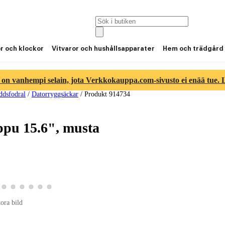
or och klockor
Vitvaror och hushållsapparater
Hem och trädgård
 on vanhempi selain, jota Verkkokauppa.com-sivusto ei enää tue. Lu
ddsfodral
/
Datorryggsäckar
/
Produkt 914734
pu 15.6", musta
ld 4
duktbild 5
a produktbild 6
Visa produktbild 7
Visa produktbild 8
Visa produktbild 9
Visa produktbild 10
Visa produktbild 11
Visa produktbild 12
tora bild