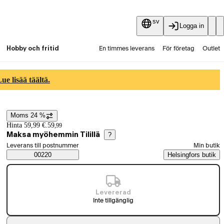
sv
Logga in
Hobby och fritid
En timmes leverans
För företag
Outlet
Fyndpartier
Guider och artiklar
Vaihtokauppa
e lisää täältä.
Tjänster
Aktuellt
Moms 24 %
Prisinformation
Hinta 59,99 €.
59
,
99
Maksa myöhemmin Tilillä
?
Välj beställningssätt
Leverans till postnummer
Min butik
Saatavuustiedot
00220
Helsingfors butik
Levererad
Inte tillgänglig