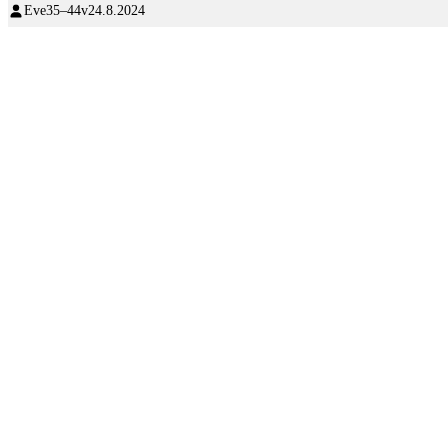
Eve
35–44v
24.8.2024