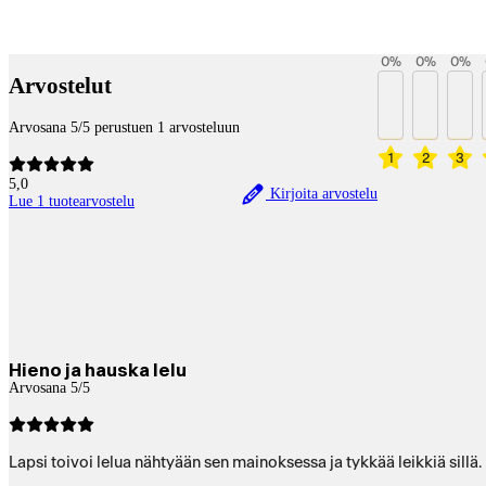
Betaltjänster
0
%
0
%
0
%
Arvostelut
Arvosana 5/5 perustuen 1 arvosteluun
1
2
3
5,0
Kirjoita arvostelu
Lue 1 tuotearvostelu
Hieno ja hauska lelu
Arvosana 5/5
Lapsi toivoi lelua nähtyään sen mainoksessa ja tykkää leikkiä sil