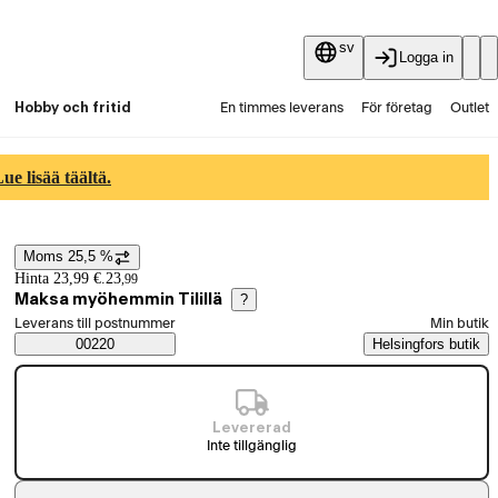
sv
Logga in
Hobby och fritid
En timmes leverans
För företag
Outlet
Fyndpartier
Guider och artiklar
Vaihtokauppa
e lisää täältä.
Tjänster
Aktuellt
Moms 25,5 %
Prisinformation
Hinta 23,99 €.
23
,
99
Maksa myöhemmin Tilillä
?
Välj beställningssätt
Leverans till postnummer
Min butik
Saatavuustiedot
00220
Helsingfors butik
Levererad
Inte tillgänglig