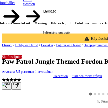
innehållet
sidfoten
00220
Informationsteknik
Gaming
Bild och ljud
Telefoner, surfplatt
Helsingfors butik
Käytössäsi
Etusivu
/
Hobby och fritid
/
Leksaker
/
Figurer och lekset
/
Barnprogrammens
Slutförsäljning
Paw Patrol Jungle Themed Fordon 
Arvosana 5/5 perustuen 1 arvosteluun
1
recension
Ställ den första frågan
Produktbilder och videor
Visa produktbild 
Visa produk
Visa p
Visa produktbild
Förs