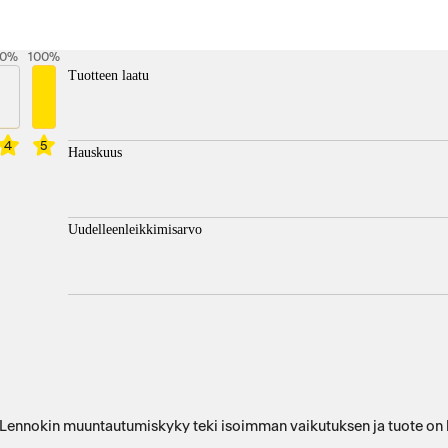
0
%
100
%
Tuotteen laatu
4
5
Hauskuus
Uudelleenleikkimisarvo
lä. Lennokin muuntautumiskyky teki isoimman vaikutuksen ja tuote on