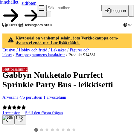
innehållet
sidfoten
Logga in
00220
Helsingfors butik
sv
Käytössäsi on vanhempi selain, jota Verkkokauppa.com-
sivusto ei enää tue. Lue lisää täältä.
Etusivu
/
Hobby och fritid
/
Leksaker
/
Figurer och
lekset
/
Barnprogrammens karaktärer
/
Produkt 914581
Slutförsäljning
Gabbyn Nukketalo Purrfect
Sprinkle Party Bus - leikkisetti
Arvosana 4/5 perustuen 1 arvosteluun
1
recension
Ställ den första frågan
Produktbilder och videor
Visa produktbild 2
Visa produktbild 3
Visa produktbild 4
Visa produktbild 5
Visa produktbild 6
Visa produktbild 7
Visa produktbild 8
Visa produktbild 1