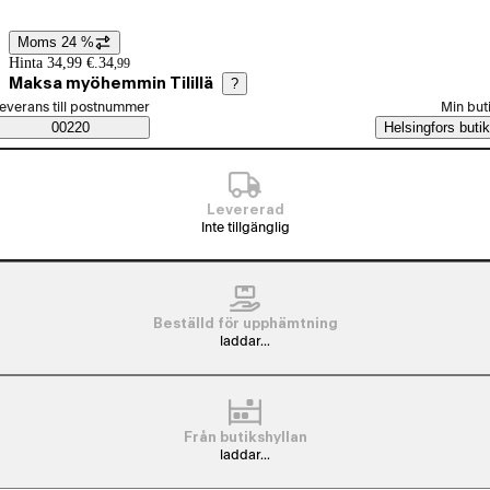
Moms 24 %
Prisinformation
Hinta 34,99 €.
34
,
99
Maksa myöhemmin Tilillä
?
älj beställningssätt
everans till postnummer
Min but
Saatavuustiedot
00220
Helsingfors butik
Levererad
Inte tillgänglig
Beställd för upphämtning
laddar...
Från butikshyllan
laddar...