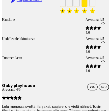
Kirjoita arvostelu
1
2
3
4
5
Hauskuus
Arvosana 4/5
4,0
Uudelleenleikkimisarvo
Arvosana 4/5
4,0
Tuotteen laatu
Arvosana 4/5
4,0
Gaby playhouse
0
0
Arvosana 4/5
Lelu menossa synttärilahjaksi, saaja ei ole vielä nähnyt. Tosin
tämä oli toivelistalla, joten nappiin meni. Tilaaminen vaivatonta,