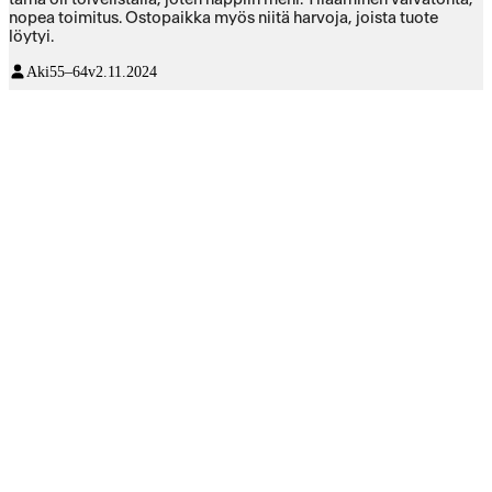
nopea toimitus. Ostopaikka myös niitä harvoja, joista tuote
löytyi.
Aki
55–64v
2.11.2024