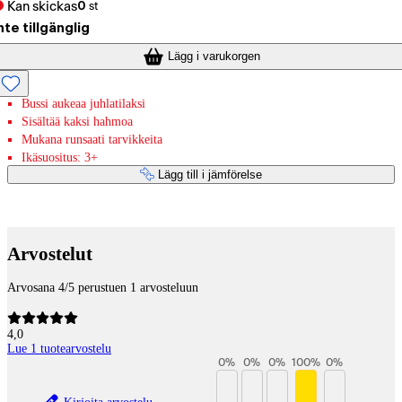
Kan skickas
0
st
nte tillgänglig
Lägg i varukorgen
Bussi aukeaa juhlatilaksi
Sisältää kaksi hahmoa
Mukana runsaati tarvikkeita
Ikäsuositus: 3+
Lägg till i jämförelse
Betaltjänster
Arvostelut
Arvosana 4/5 perustuen 1 arvosteluun
4,0
Lue 1 tuotearvostelu
0
%
0
%
0
%
100
%
0
%