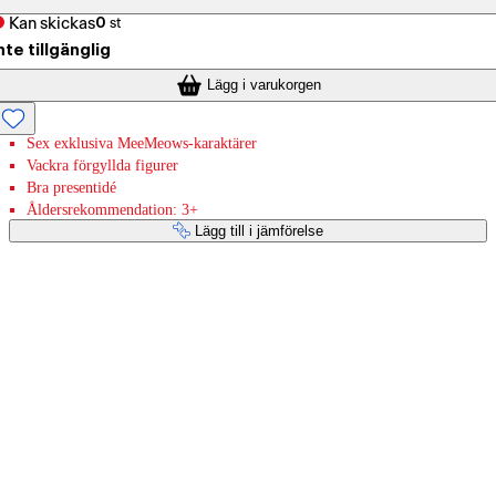
Kan skickas
0
st
nte tillgänglig
Lägg i varukorgen
Sex exklusiva MeeMeows-karaktärer
Vackra förgyllda figurer
Bra presentidé
Åldersrekommendation: 3+
Lägg till i jämförelse
Betaltjänster