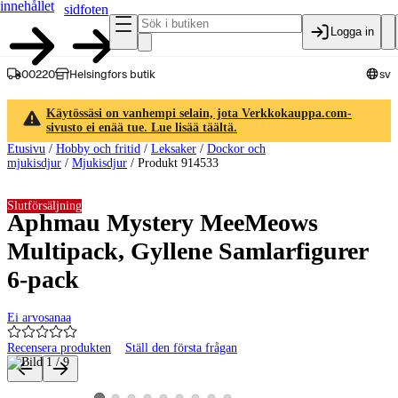
innehållet
sidfoten
Logga in
00220
Helsingfors butik
sv
Käytössäsi on vanhempi selain, jota Verkkokauppa.com-
sivusto ei enää tue. Lue lisää täältä.
Etusivu
/
Hobby och fritid
/
Leksaker
/
Dockor och
mjukisdjur
/
Mjukisdjur
/
Produkt 914533
Slutförsäljning
Aphmau Mystery MeeMeows
Multipack, Gyllene Samlarfigurer
6-pack
Ei arvosanaa
Recensera produkten
Ställ den första frågan
Produktbilder och videor