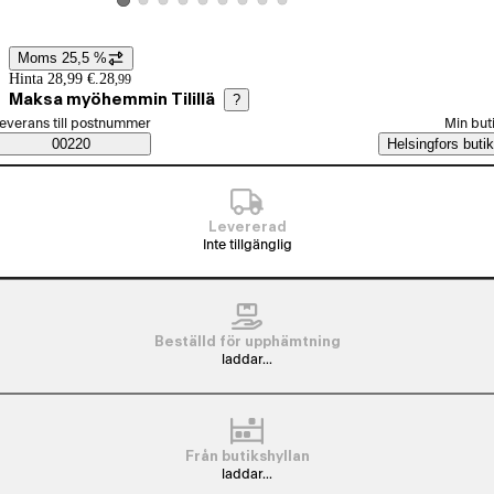
Visa produktbild 2
Visa produktbild 3
Visa produktbild 4
Visa produktbild 5
Visa produktbild 6
Visa produktbild 7
Visa produktbild 8
Visa produktbild 9
Visa produktbild 1
Moms 25,5 %
Prisinformation
Hinta 28,99 €.
28
,
99
Maksa myöhemmin Tilillä
?
älj beställningssätt
everans till postnummer
Min but
Saatavuustiedot
00220
Helsingfors butik
Levererad
Inte tillgänglig
Beställd för upphämtning
laddar...
Från butikshyllan
laddar...