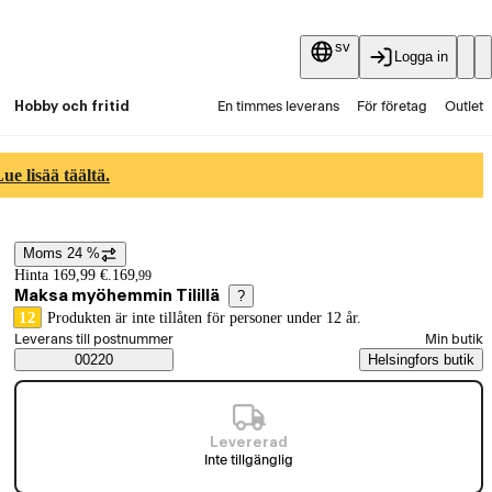
sv
Logga in
Hobby och fritid
En timmes leverans
För företag
Outlet
Fyndpartier
Guider och artiklar
Vaihtokauppa
e lisää täältä.
Tjänster
Aktuellt
Moms 24 %
Prisinformation
Hinta 169,99 €.
169
,
99
Maksa myöhemmin Tilillä
?
12
Produkten är inte tillåten för personer under 12 år.
Välj beställningssätt
Leverans till postnummer
Min butik
Saatavuustiedot
00220
Helsingfors butik
Levererad
Inte tillgänglig