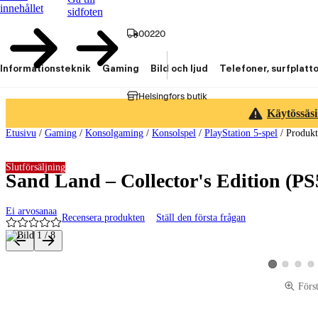
innehållet
sidfoten
00220
Informationsteknik
Gaming
Bild och ljud
Telefoner, surfplatt
Helsingfors butik
Käytössäsi
Etusivu
/
Gaming
/
Konsolgaming
/
Konsolspel
/
PlayStation 5-spel
/
Produk
Slutförsäljning
Sand Land – Collector's Edition (PS
Ei arvosanaa
Recensera produkten
Ställ den första frågan
Produktbilder och videor
Visa produktbi
Visa pro
Vis
Visa produktbi
Förs