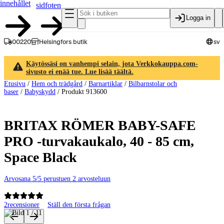
innehållet
sidfoten
Logga in
00220
Helsingfors butik
sv
Käytössäsi on vanhempi selain, jota Verkkokauppa.com-
sivusto ei enää tue. Lue lisää täältä.
Etusivu
/
Hem och trädgård
/
Barnartiklar
/
Bilbarnstolar och
baser
/
Babyskydd
/
Produkt 913600
BRITAX RÖMER BABY-SAFE
PRO -turvakaukalo, 40 - 85 cm,
Space Black
Arvosana 5/5 perustuen 2 arvosteluun
2
recensioner
Ställ den första frågan
Produktbilder och videor