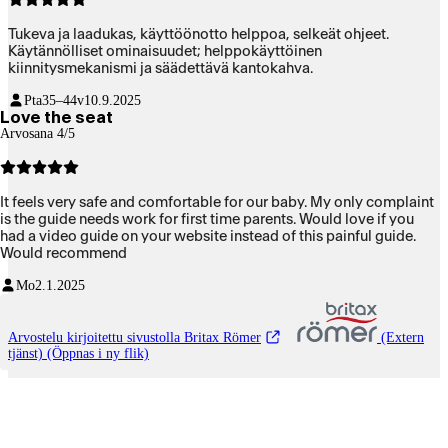
Tukeva ja laadukas, käyttöönotto helppoa, selkeät ohjeet.
Käytännölliset ominaisuudet; helppokäyttöinen
kiinnitysmekanismi ja säädettävä kantokahva.
Pta
35–44v
10.9.2025
Love the seat
Arvosana 4/5
It feels very safe and comfortable for our baby. My only complaint
is the guide needs work for first time parents. Would love if you
had a video guide on your website instead of this painful guide.
Would recommend
Mo
2.1.2025
Arvostelu kirjoitettu sivustolla Britax Römer
(Extern
tjänst) (Öppnas i ny flik)