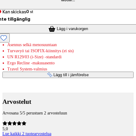
laddar...
Kan skickas
0
st
nte tillgänglig
Lägg i varukorgen
Asennus selkä menosuuntaan
Turvavyö tai ISOFIX-kiinnitys (ei sis)
UN R129/03 (i-Size) -standardi
Ergo Recline -makuuasento
Travel System-valmius
Lägg till i jämförelse
Betaltjänster
Arvostelut
Arvosana 5/5 perustuen 2 arvosteluun
5,0
Lue kaikki 2 tuotearvostelua