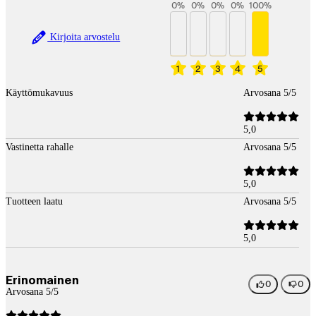
0
%
0
%
0
%
0
%
100
%
Kirjoita arvostelu
1
2
3
4
5
Käyttömukavuus
Arvosana 5/5
5,0
Vastinetta rahalle
Arvosana 5/5
5,0
Tuotteen laatu
Arvosana 5/5
5,0
Erinomainen
0
0
Arvosana 5/5