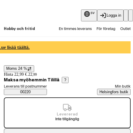
sv
Logga in
Hobby och fritid
En timmes leverans
För företag
Outlet
Fyndpartier
Guider och artiklar
Vaihtokauppa
e lisää täältä.
Tjänster
Aktuellt
Moms 24 %
Prisinformation
Hinta 22,99 €.
22
,
99
Maksa myöhemmin Tilillä
?
Välj beställningssätt
Leverans till postnummer
Min butik
Saatavuustiedot
00220
Helsingfors butik
Levererad
Inte tillgänglig