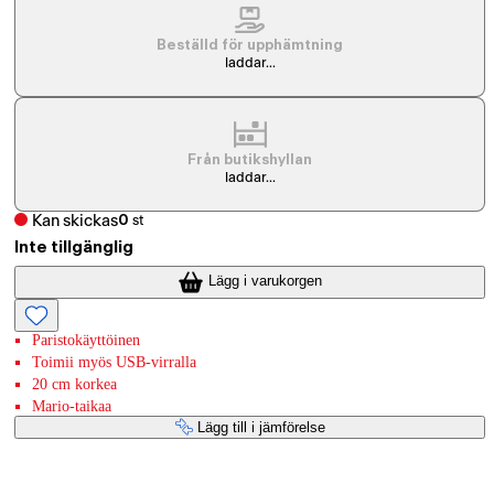
Beställd för upphämtning
laddar...
Från butikshyllan
laddar...
Kan skickas
0
st
Inte tillgänglig
Lägg i varukorgen
Paristokäyttöinen
Toimii myös USB-virralla
20 cm korkea
Mario-taikaa
Lägg till i jämförelse