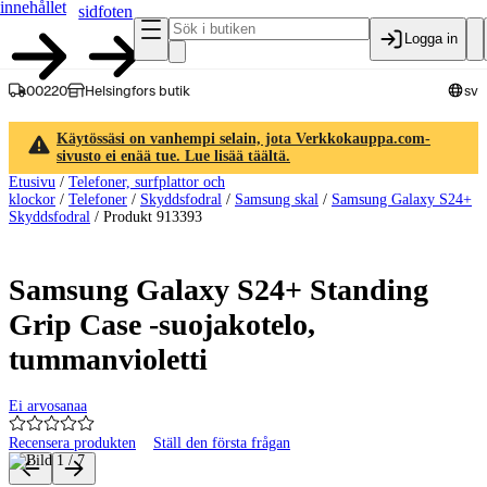
innehållet
sidfoten
Logga in
00220
Helsingfors butik
sv
Käytössäsi on vanhempi selain, jota Verkkokauppa.com-
sivusto ei enää tue. Lue lisää täältä.
Etusivu
/
Telefoner, surfplattor och
klockor
/
Telefoner
/
Skyddsfodral
/
Samsung skal
/
Samsung Galaxy S24+
Skyddsfodral
/
Produkt 913393
Samsung Galaxy S24+ Standing
Grip Case -suojakotelo,
tummanvioletti
Ei arvosanaa
Recensera produkten
Ställ den första frågan
Produktbilder och videor