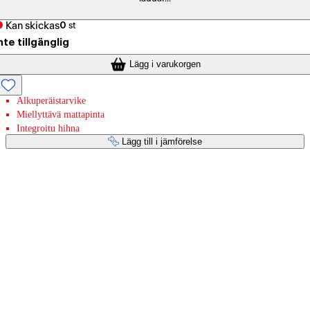
Kan skickas
0
st
nte tillgänglig
Lägg i varukorgen
Alkuperäistarvike
Miellyttävä mattapinta
Integroitu hihna
Lägg till i jämförelse
Betaltjänster