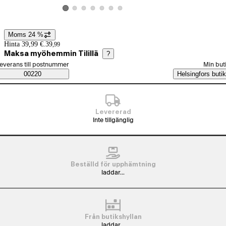
Visa produktbild 2
Visa produktbild 3
Visa produktbild 4
Visa produktbild 5
Visa produktbild 6
Visa produktbild 7
Visa produktbild 1
Moms 24 %
Prisinformation
Hinta 39,99 €.
39
,
99
Maksa myöhemmin Tilillä
?
älj beställningssätt
everans till postnummer
Min but
Saatavuustiedot
00220
Helsingfors butik
Levererad
Inte tillgänglig
Beställd för upphämtning
laddar...
Från butikshyllan
laddar...