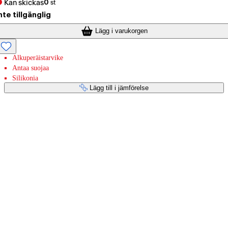
Kan skickas
0
st
nte tillgänglig
Lägg i varukorgen
Alkuperäistarvike
Antaa suojaa
Silikonia
Lägg till i jämförelse
Betaltjänster