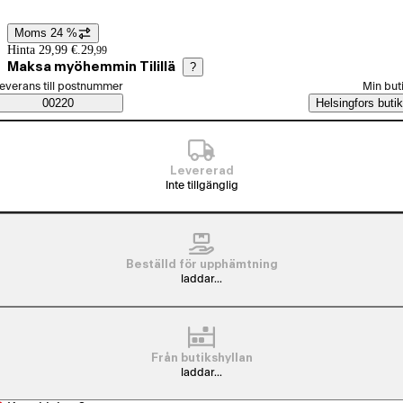
Moms 24 %
Prisinformation
Hinta 29,99 €.
29
,
99
Maksa myöhemmin Tilillä
?
älj beställningssätt
everans till postnummer
Min but
Saatavuustiedot
00220
Helsingfors butik
Levererad
Inte tillgänglig
Beställd för upphämtning
laddar...
Från butikshyllan
laddar...