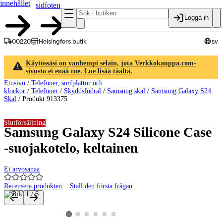
innehållet
sidfoten
Logga in
00220
Helsingfors butik
sv
Käytössäsi on vanhempi selain, jota Verkkokauppa.com-
sivusto ei enää tue. Lue lisää täältä.
Etusivu
/
Telefoner, surfplattor och
klockor
/
Telefoner
/
Skyddsfodral
/
Samsung skal
/
Samsung Galaxy S24
Skal
/
Produkt 913375
Slutförsäljning
Samsung Galaxy S24 Silicone Case
-suojakotelo, keltainen
Ei arvosanaa
Recensera produkten
Ställ den första frågan
Produktbilder och videor
Visa produktbild 2
Visa produktbild 3
Visa produktbild 4
Visa produktbild 5
Visa produktbild 6
Visa produktbild 1