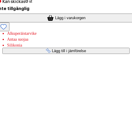
Kan skickas
0
st
nte tillgänglig
Lägg i varukorgen
Alkuperäistarvike
Antaa suojaa
Silikonia
Lägg till i jämförelse
Betaltjänster