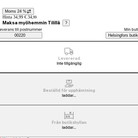
Moms 24 %
Prisinformation
Hinta 34,99 €.
34
,
99
Maksa myöhemmin Tilillä
?
älj beställningssätt
everans till postnummer
Min but
Saatavuustiedot
00220
Helsingfors butik
Levererad
Inte tillgänglig
Beställd för upphämtning
laddar...
Från butikshyllan
laddar...