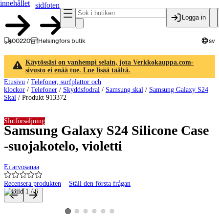
innehållet
sidfoten
Logga in
00220
Helsingfors butik
sv
Käytössäsi on vanhempi selain, jota Verkkokauppa.com-
sivusto ei enää tue. Lue lisää täältä.
Etusivu
/
Telefoner, surfplattor och
klockor
/
Telefoner
/
Skyddsfodral
/
Samsung skal
/
Samsung Galaxy S24
Skal
/
Produkt 913372
Slutförsäljning
Samsung Galaxy S24 Silicone Case
-suojakotelo, violetti
Ei arvosanaa
Recensera produkten
Ställ den första frågan
Produktbilder och videor
Visa produktbild 2
Visa produktbild 3
Visa produktbild 4
Visa produktbild 5
Visa produktbild 6
Visa produktbild 1