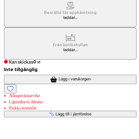
Beställd för upphämtning
laddar...
Från butikshyllan
laddar...
Kan skickas
0
st
Inte tillgänglig
Lägg i varukorgen
Alkuperäistarvike
Läpinäkyvä ikkuna
Paikka korteille
Lägg till i jämförelse