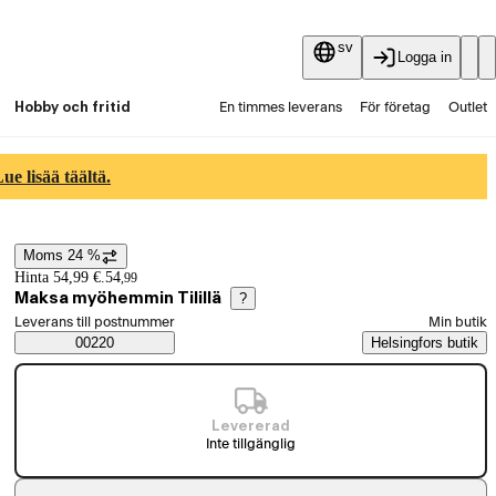
sv
Logga in
Hobby och fritid
En timmes leverans
För företag
Outlet
Fyndpartier
Guider och artiklar
Vaihtokauppa
e lisää täältä.
Tjänster
Aktuellt
Moms 24 %
Prisinformation
Hinta 54,99 €.
54
,
99
Maksa myöhemmin Tilillä
?
Välj beställningssätt
Leverans till postnummer
Min butik
Saatavuustiedot
00220
Helsingfors butik
Levererad
Inte tillgänglig