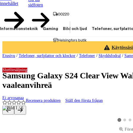
innehållet
sidfoten
00220
Informationsteknik
Gaming
Bild och ljud
Telefoner, surfplatt
Helsingfors butik
Käytössäsi
Etusivu
/
Telefoner, surfplattor och klockor
/
Telefoner
/
Skyddsfodral
/
Sams
Slutförsäljning
Samsung Galaxy S24 Clear View Wall
vaaleanvihreä
Ei arvosanaa
Recensera produkten
Ställ den första frågan
Produktbilder och videor
Visa pro
Vis
Visa produ
Förs