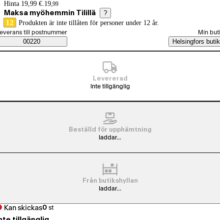
Prisinformation
Hinta 19,99 €.
19
,
99
Maksa myöhemmin Tilillä
?
12
Produkten är inte tillåten för personer under 12 år.
älj beställningssätt
everans till postnummer
Min but
Saatavuustiedot
00220
Helsingfors butik
Levererad
Inte tillgänglig
Beställd för upphämtning
laddar...
Från butikshyllan
laddar...
Kan skickas
0
st
nte tillgänglig