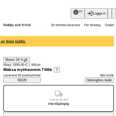
sv
Logga in
Hobby och fritid
En timmes leverans
För företag
Outlet
Fyndpartier
Guider och artiklar
Vaihtokauppa
e lisää täältä.
Tjänster
Aktuellt
Moms 24 %
Prisinformation
Hinta 1999,00 €.
1 999
,
00
Maksa myöhemmin Tilillä
?
Välj beställningssätt
Leverans till postnummer
Min butik
Saatavuustiedot
00220
Helsingfors butik
Levererad
Inte tillgänglig