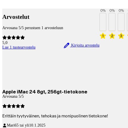
Betaltjänster
0
%
0
%
0
%
Arvostelut
Arvosana 5/5 perustuen 1 arvosteluun
1
2
3
5,0
Kirjoita arvostelu
Lue 1 tuotearvostelu
Apple iMac 24 8gt, 256gt-tietokone
Arvosana 5/5
Erittäin tyytyväinen, tehokas ja monipuolinen tietokone!
Mari
65 tai yli
10.1.2025