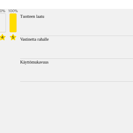
0
%
100
%
Tuotteen laatu
4
5
Vastinetta rahalle
Käyttömukavuus