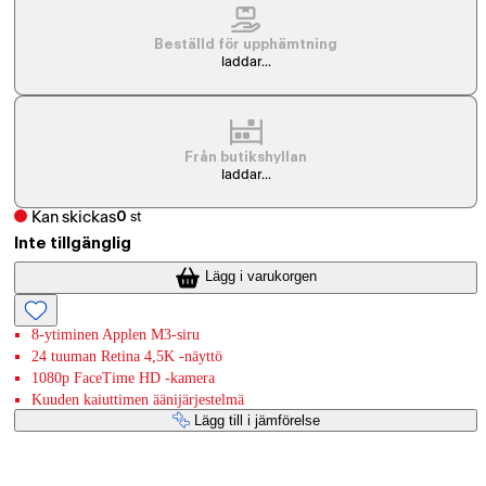
Beställd för upphämtning
laddar...
Från butikshyllan
laddar...
Kan skickas
0
st
Inte tillgänglig
Lägg i varukorgen
8-ytiminen Applen M3-siru
24 tuuman Retina 4,5K -näyttö
1080p FaceTime HD ‐kamera
Kuuden kaiuttimen äänijärjestelmä
Lägg till i jämförelse