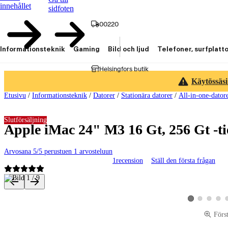
innehållet
sidfoten
00220
Informationsteknik
Gaming
Bild och ljud
Telefoner, surfplatt
Helsingfors butik
Käytössäsi
Etusivu
/
Informationsteknik
/
Datorer
/
Stationära datorer
/
All-in-one-dator
Slutförsäljning
Apple iMac 24" M3 16 Gt, 256 Gt -t
Arvosana 5/5 perustuen 1 arvosteluun
1
recension
Ställ den första frågan
Produktbilder och videor
Visa produktbild 
Visa produk
Visa p
Visa produktbild
Förs