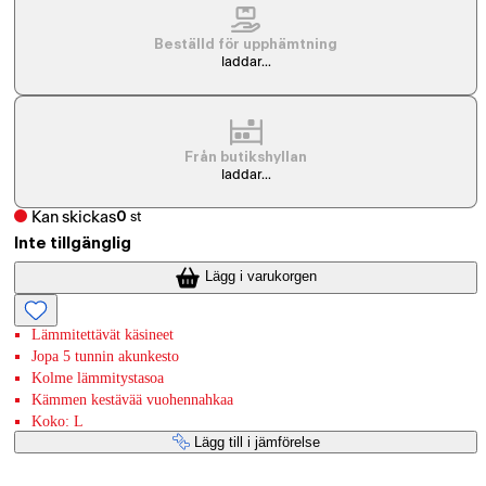
Beställd för upphämtning
laddar...
Från butikshyllan
laddar...
Kan skickas
0
st
Inte tillgänglig
Lägg i varukorgen
Lämmitettävät käsineet
Jopa 5 tunnin akunkesto
Kolme lämmitystasoa
Kämmen kestävää vuohennahkaa
Koko: L
Lägg till i jämförelse