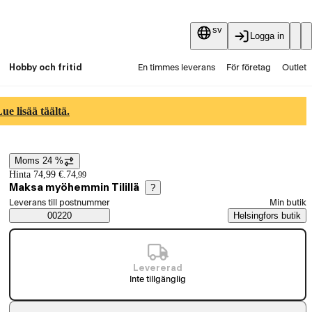
sv
Logga in
Hobby och fritid
En timmes leverans
För företag
Outlet
Fyndpartier
Guider och artiklar
Vaihtokauppa
e lisää täältä.
Tjänster
Aktuellt
Moms 24 %
Prisinformation
Hinta 74,99 €.
74
,
99
Maksa myöhemmin Tilillä
?
Välj beställningssätt
Leverans till postnummer
Min butik
Saatavuustiedot
00220
Helsingfors butik
Levererad
Inte tillgänglig