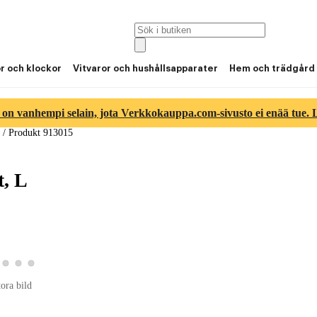
or och klockor
Vitvaror och hushållsapparater
Hem och trädgård
 on vanhempi selain, jota Verkkokauppa.com-sivusto ei enää tue. Lu
/
Produkt 913015
t, L
duktbild 2
a produktbild 3
Visa produktbild 4
Visa produktbild 5
Visa produktbild 6
ktbild 1
tora bild