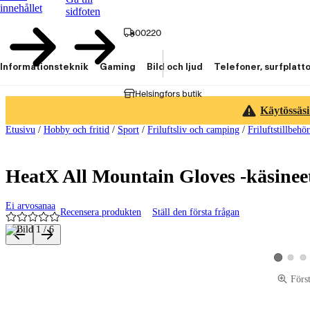
innehållet
sidfoten
00220
Informationsteknik
Gaming
Bild och ljud
Telefoner, surfplatt
Helsingfors butik
Käytössäsi
Etusivu
/
Hobby och fritid
/
Sport
/
Friluftsliv och camping
/
Friluftstillbehör
HeatX All Mountain Gloves -käsinee
Ei arvosanaa
Recensera produkten
Ställ den första frågan
Produktbilder och videor
Visa pro
Vis
Visa produ
Förs