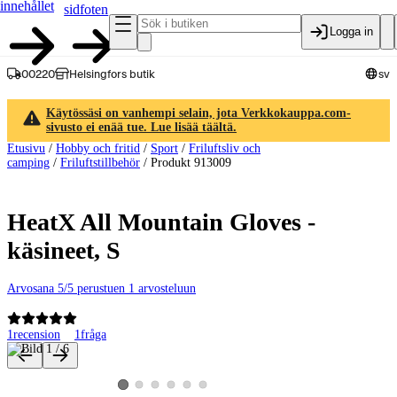
innehållet
sidfoten
Logga in
00220
Helsingfors butik
sv
Käytössäsi on vanhempi selain, jota Verkkokauppa.com-
sivusto ei enää tue. Lue lisää täältä.
Etusivu
/
Hobby och fritid
/
Sport
/
Friluftsliv och
camping
/
Friluftstillbehör
/
Produkt 913009
HeatX All Mountain Gloves -
käsineet, S
Arvosana 5/5 perustuen 1 arvosteluun
1
recension
1
fråga
Produktbilder och videor
Visa produktbild 2
Visa produktbild 3
Visa produktbild 4
Visa produktbild 5
Visa produktbild 6
Visa produktbild 1