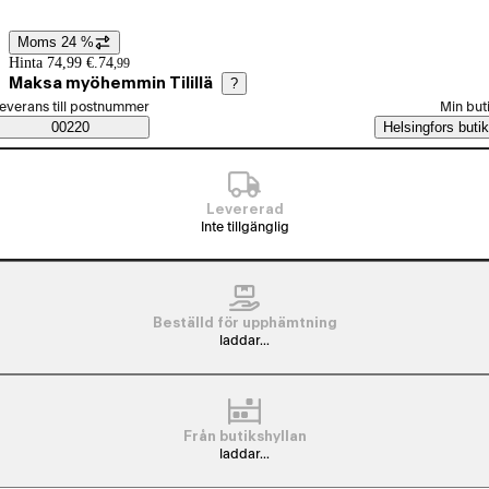
Moms 24 %
Prisinformation
Hinta 74,99 €.
74
,
99
Maksa myöhemmin Tilillä
?
älj beställningssätt
everans till postnummer
Min but
Saatavuustiedot
00220
Helsingfors butik
Levererad
Inte tillgänglig
Beställd för upphämtning
laddar...
Från butikshyllan
laddar...