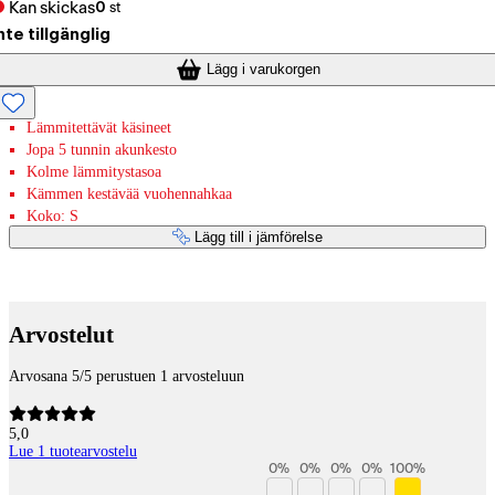
Kan skickas
0
st
nte tillgänglig
Lägg i varukorgen
Lämmitettävät käsineet
Jopa 5 tunnin akunkesto
Kolme lämmitystasoa
Kämmen kestävää vuohennahkaa
Koko: S
Lägg till i jämförelse
Betaltjänster
Arvostelut
Arvosana 5/5 perustuen 1 arvosteluun
5,0
Lue 1 tuotearvostelu
0
%
0
%
0
%
0
%
100
%