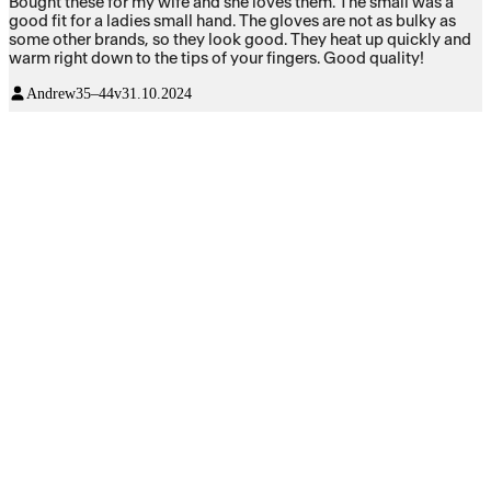
Bought these for my wife and she loves them. The small was a
good fit for a ladies small hand. The gloves are not as bulky as
some other brands, so they look good. They heat up quickly and
warm right down to the tips of your fingers. Good quality!
Andrew
35–44v
31.10.2024