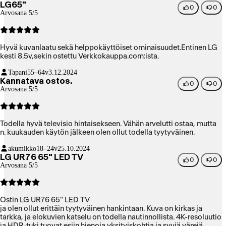
LG65"
0
0
Arvosana 5/5
Hyvä kuvanlaatu sekä helppokäyttöiset ominaisuudet.Entinen LG
kesti 8.5v,sekin ostettu Verkkokauppa.com:ista.
Tapani
55–64v
3.12.2024
Kannatava ostos.
0
0
Arvosana 5/5
Todella hyvä televisio hintaisekseen. Vähän arvelutti ostaa, mutta
n. kuukauden käytön jälkeen olen ollut todella tyytyväinen.
akumikko
18–24v
25.10.2024
LG UR76 65" LED TV
0
0
Arvosana 5/5
Ostin LG UR76 65" LED TV
ja olen ollut erittäin tyytyväinen hankintaan. Kuva on kirkas ja
tarkka, ja elokuvien katselu on todella nautinnollista. 4K-resoluutio
ja HDR-tuki tuovat esiin hienoja yksityiskohtia ja syviä värejä.