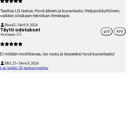
Taattua LG laatua. Hyvä äänen ja kuvanlaatu. Helppokäyttöinen,
vaikkei olisikaan tekniikan ihmelapsi.
Hoo
45–54v
9.8.2024
Täytti odotukset
0
0
Arvosana 5/5
Ei mitään moitittavaa, iso ruutu ja tarpeeksi hyvä kuvanlaatu!
SKL
25–34v
4.8.2024
Lue kaikki 26 tuotearvostelua