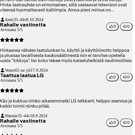
Hinta-laatusuhde on erinomainen, sillä vastaavat televisiot ovat
yleensä huomattavasti kalliimpia. Ainoa pieni miinus on
kaukosäätimen vanhanaikainen ulkoasu, mutta se ei haittaa
Antti
35–44v
8.10.2024
käyttöä. Kaiken kaikkiaan loistava valinta, jos etsit isoa ja
Rahalle vastinetta
laadukasta televisiota!
0
0
Arvosana 5/5
Hintaansa nähden laatuluokan tv, käyttö ja käyttöönotto helppoa
ja plussaa tavallisesta kaukosäätimestä niin ei tarvitse opetella
uusia "kikkoja". Iso koko tekee myös katseluhetkistä nautinnollisia.
Vester
65 tai yli
17.9.2024
Taattua laatua LG
0
0
Arvosana 5/5
Käy ja kukkuu niinko aikasemmatki LG telkkarit, helppo asennus ja
kaikki toimii niinku pitää.
Näessie
35–44v
18.8.2024
Rahalle vastinetta
0
0
Arvosana 5/5