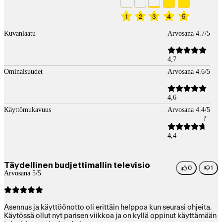
1
2
3
4
5
Kuvanlaatu
Arvosana 4.7/5
4,7
Ominaisuudet
Arvosana 4.6/5
4,6
Käyttömukavuus
Arvosana 4.4/5
4,4
Täydellinen budjettimallin televisio
0
1
Arvosana 5/5
Asennus ja käyttöönotto oli erittäin helppoa kun seurasi ohjeita.
Käytössä ollut nyt parisen viikkoa ja on kyllä oppinut käyttämään