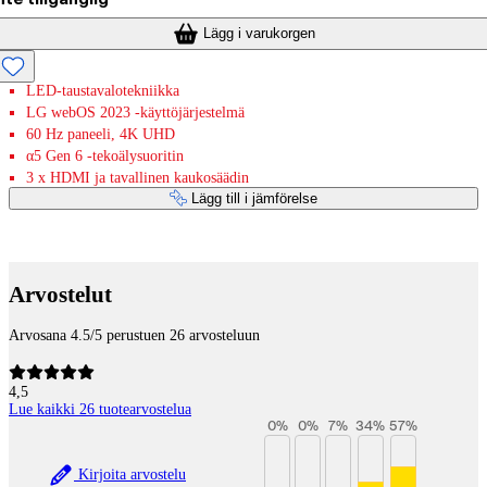
Lägg i varukorgen
LED-taustavalotekniikka
LG webOS 2023 -käyttöjärjestelmä
60 Hz paneeli, 4K UHD
α5 Gen 6 -tekoälysuoritin
3 x HDMI ja tavallinen kaukosäädin
Lägg till i jämförelse
Betaltjänster
Arvostelut
Arvosana 4.5/5 perustuen 26 arvosteluun
4,5
Lue kaikki 26 tuotearvostelua
0
%
0
%
7
%
34
%
57
%
Kirjoita arvostelu