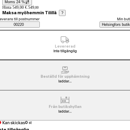
Moms 24 %
Prisinformation
Hinta 549,00 €.
549
,
00
Maksa myöhemmin Tilillä
?
älj beställningssätt
everans till postnummer
Min but
Saatavuustiedot
00220
Helsingfors butik
Levererad
Inte tillgänglig
Beställd för upphämtning
laddar...
Från butikshyllan
laddar...
Kan skickas
0
st
nte tillgänglig