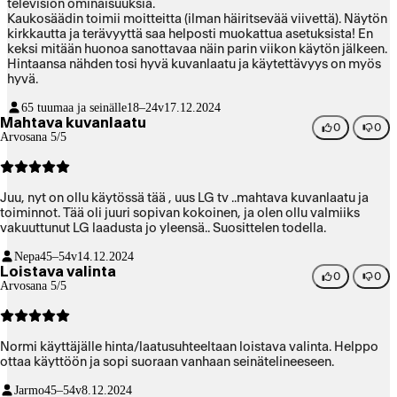
television ominaisuuksia.
Kaukosäädin toimii moitteitta (ilman häiritsevää viivettä). Näytön
kirkkautta ja terävyyttä saa helposti muokattua asetuksista! En
keksi mitään huonoa sanottavaa näin parin viikon käytön jälkeen.
Hintaansa nähden tosi hyvä kuvanlaatu ja käytettävyys on myös
hyvä.
65 tuumaa ja seinälle
18–24v
17.12.2024
Mahtava kuvanlaatu
0
0
Arvosana 5/5
Juu, nyt on ollu käytössä tää , uus LG tv ..mahtava kuvanlaatu ja
toiminnot. Tää oli juuri sopivan kokoinen, ja olen ollu valmiiks
vakuuttunut LG laadusta jo yleensä.. Suosittelen todella.
Nepa
45–54v
14.12.2024
Loistava valinta
0
0
Arvosana 5/5
Normi käyttäjälle hinta/laatusuhteeltaan loistava valinta. Helppo
ottaa käyttöön ja sopi suoraan vanhaan seinätelineeseen.
Jarmo
45–54v
8.12.2024