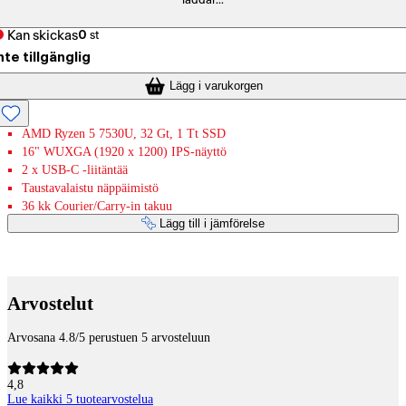
laddar...
Kan skickas
0
st
nte tillgänglig
Lägg i varukorgen
AMD Ryzen 5 7530U, 32 Gt, 1 Tt SSD
16" WUXGA (1920 x 1200) IPS-näyttö
2 x USB-C -liitäntää
Taustavalaistu näppäimistö
36 kk Courier/Carry-in takuu
Lägg till i jämförelse
Betaltjänster
Arvostelut
Arvosana 4.8/5 perustuen 5 arvosteluun
4,8
Lue kaikki 5 tuotearvostelua