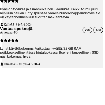
Kone on tyylikäs ja asianmukainen. Laadukas. Kaikki toimii juuri
niin kuin haluan. Erityisplussaa omalle numeronäppäimistölle. Se
on käytännöllinen kun suoritan laskutehtäviä.
Kalle
55–64v
7.4.2024
Vastaa speksejä.
0
0
Arvosana 4/5
Lyhyt käyttökokemus. Vaikuttaa hyvältä. 32 GB RAM
poikkeuksellinen tässä hintaluokassa. Itselleni tarpeellinen. SSD
uusi kokemus, hyvä.
DRaatos
65 tai yli
24.5.2024