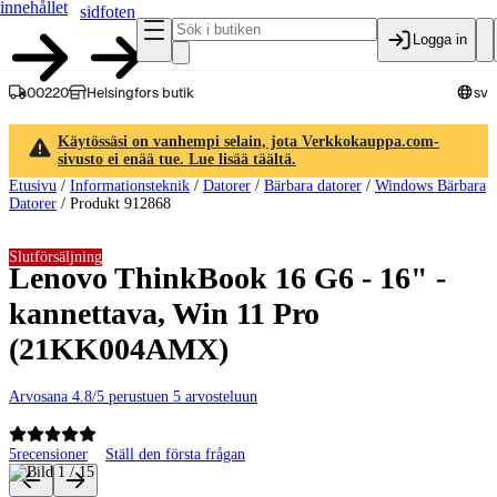
innehållet
sidfoten
Logga in
00220
Helsingfors butik
sv
Käytössäsi on vanhempi selain, jota Verkkokauppa.com-
sivusto ei enää tue. Lue lisää täältä.
Etusivu
/
Informationsteknik
/
Datorer
/
Bärbara datorer
/
Windows Bärbara
Datorer
/
Produkt 912868
Slutförsäljning
Lenovo ThinkBook 16 G6 - 16" -
kannettava, Win 11 Pro
(21KK004AMX)
Arvosana 4.8/5 perustuen 5 arvosteluun
5
recensioner
Ställ den första frågan
Produktbilder och videor