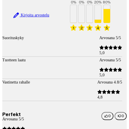
0
%
0
%
0
%
20
%
80
%
Kirjoita arvostelu
1
2
3
4
5
Suorituskyky
Arvosana 5/5
5,0
Tuotteen laatu
Arvosana 5/5
5,0
Vastinetta rahalle
Arvosana 4.8/5
4,8
Perfekt
0
0
Arvosana 5/5