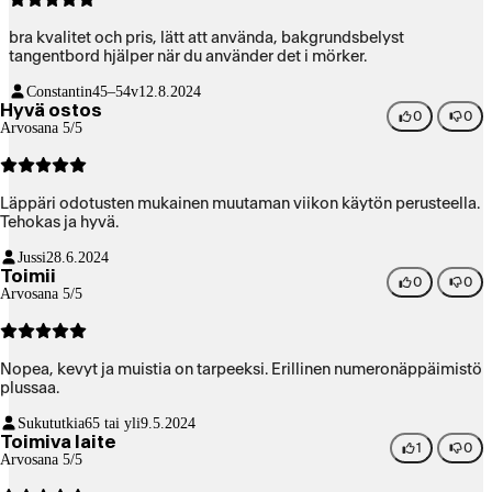
bra kvalitet och pris, lätt att använda, bakgrundsbelyst
tangentbord hjälper när du använder det i mörker.
Constantin
45–54v
12.8.2024
Hyvä ostos
0
0
Arvosana 5/5
Läppäri odotusten mukainen muutaman viikon käytön perusteella.
Tehokas ja hyvä.
Jussi
28.6.2024
Toimii
0
0
Arvosana 5/5
Nopea, kevyt ja muistia on tarpeeksi. Erillinen numeronäppäimistö
plussaa.
Sukututkia
65 tai yli
9.5.2024
Toimiva laite
1
0
Arvosana 5/5