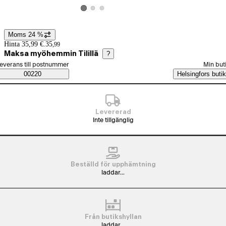
Visa produktbild 2
Visa produktbild 3
Visa produktbild 1
Moms 24 %
Prisinformation
Hinta 35,99 €.
35
,
99
Maksa myöhemmin Tilillä
?
älj beställningssätt
everans till postnummer
Min but
Saatavuustiedot
00220
Helsingfors butik
Levererad
Inte tillgänglig
Beställd för upphämtning
laddar...
Från butikshyllan
laddar...