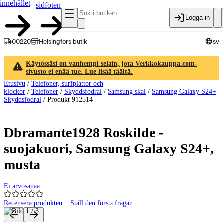
innehållet
sidfoten
Logga in
00220
Helsingfors butik
sv
Käytössäsi on vanhempi selain, jota Verkkokauppa.com-
sivusto ei enää tue. Lue lisää täältä.
Etusivu
/
Telefoner, surfplattor och
klockor
/
Telefoner
/
Skyddsfodral
/
Samsung skal
/
Samsung Galaxy S24+
Skyddsfodral
/
Produkt 912514
Dbramante1928 Roskilde -
suojakuori, Samsung Galaxy S24+,
musta
Ei arvosanaa
Recensera produkten
Ställ den första frågan
Produktbilder och videor