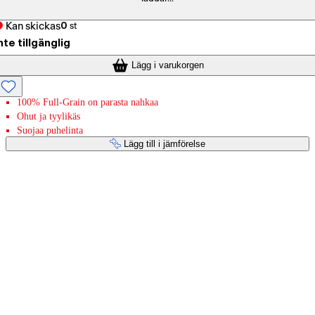
Kan skickas
0
st
nte tillgänglig
Lägg i varukorgen
100% Full-Grain on parasta nahkaa
Ohut ja tyylikäs
Suojaa puhelinta
Lägg till i jämförelse
Betaltjänster