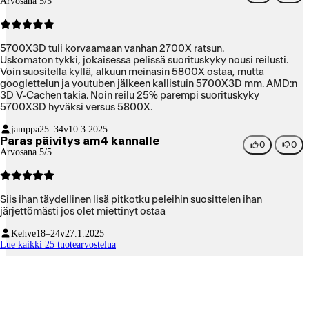
Arvosana 5/5
5700X3D tuli korvaamaan vanhan 2700X ratsun.
Uskomaton tykki, jokaisessa pelissä suorituskyky nousi reilusti.
Voin suositella kyllä, alkuun meinasin 5800X ostaa, mutta
googlettelun ja youtuben jälkeen kallistuin 5700X3D mm. AMD:n
3D V-Cachen takia. Noin reilu 25% parempi suorituskyky
5700X3D hyväksi versus 5800X.
jamppa
25–34v
10.3.2025
Paras päivitys am4 kannalle
0
0
Arvosana 5/5
Siis ihan täydellinen lisä pitkotku peleihin suosittelen ihan
järjettömästi jos olet miettinyt ostaa
Kehve
18–24v
27.1.2025
Lue kaikki 25 tuotearvostelua