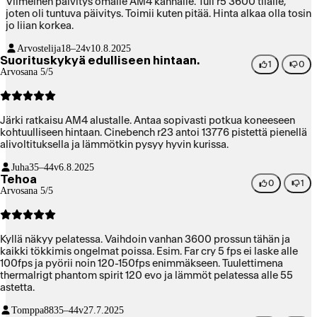
Viimeinen päivitys omalle AM4 kannalle. Tuli r5 3600 tilalle,
joten oli tuntuva päivitys. Toimii kuten pitää. Hinta alkaa olla tosin
jo liian korkea.
Arvostelija
18–24v
10.8.2025
Suorituskykyä edulliseen hintaan.
1
0
Arvosana 5/5
Järki ratkaisu AM4 alustalle. Antaa sopivasti potkua koneeseen
kohtuulliseen hintaan. Cinebench r23 antoi 13776 pistettä pienellä
alivoltituksella ja lämmötkin pysyy hyvin kurissa.
Juha
35–44v
6.8.2025
Tehoa
0
1
Arvosana 5/5
Kyllä näkyy pelatessa. Vaihdoin vanhan 3600 prossun tähän ja
kaikki tökkimis ongelmat poissa. Esim. Far cry 5 fps ei laske alle
100fps ja pyörii noin 120-150fps enimmäkseen. Tuulettimena
thermalrigt phantom spirit 120 evo ja lämmöt pelatessa alle 55
astetta.
Tomppa88
35–44v
27.7.2025