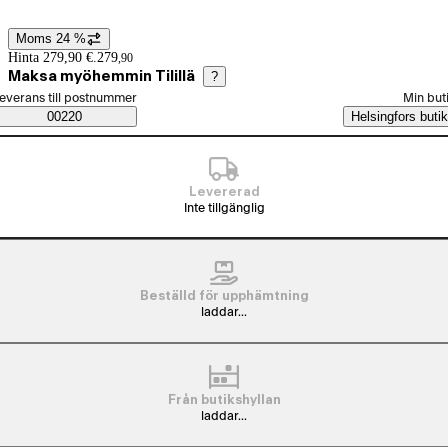
Moms 24 %
Prisinformation
Hinta 279,90 €.
279
,
90
Maksa myöhemmin Tilillä
?
älj beställningssätt
everans till postnummer
Min but
Saatavuustiedot
00220
Helsingfors butik
Levererad
Inte tillgänglig
Beställd för upphämtning
laddar...
Från butikshyllan
laddar...