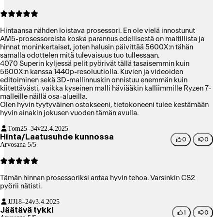
Hintaansa nähden loistava prosessori. En ole vielä innostunut
AM5-prosessoreista koska parannus edellisestä on maltillista ja
hinnat moninkertaiset, joten halusin päivittää 5600X:n tähän
samalla odottelen mitä tulevaisuus tuo tullessaan.
4070 Superin kyljessä pelit pyörivät tällä tasaisemmin kuin
5600X:n kanssa 1440p-resoluutiolla. Kuvien ja videoiden
editoiminen sekä 3D-mallinnuskin onnistuu enemmän kuin
kiitettävästi, vaikka kyseinen malli häviääkin kalliimmille Ryzen 7-
malleille näillä osa-alueilla.
Olen hyvin tyytyväinen ostokseeni, tietokoneeni tulee kestämään
hyvin ainakin jokusen vuoden tämän avulla.
Tom
25–34v
22.4.2025
Hinta/Laatusuhde kunnossa
0
0
Arvosana 5/5
Tämän hinnan prosessoriksi antaa hyvin tehoa. Varsinkin CS2
pyörii nätisti.
JJJ
18–24v
3.4.2025
Jäätävä tykki
1
0