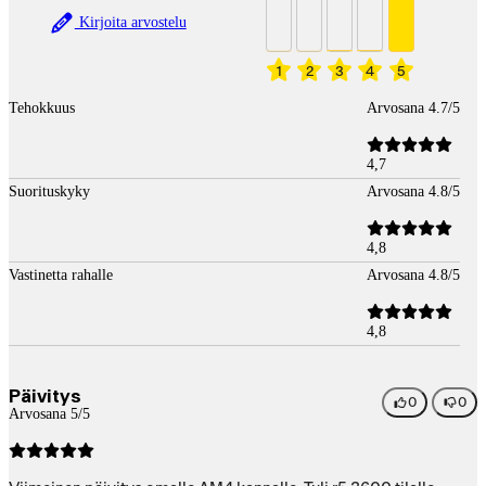
Kirjoita arvostelu
1
2
3
4
5
Tehokkuus
Arvosana 4.7/5
4,7
Suorituskyky
Arvosana 4.8/5
4,8
Vastinetta rahalle
Arvosana 4.8/5
4,8
Päivitys
0
0
Arvosana 5/5