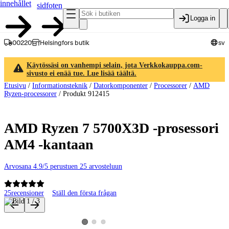
innehållet
sidfoten
Logga in
00220
Helsingfors butik
sv
Käytössäsi on vanhempi selain, jota Verkkokauppa.com-
sivusto ei enää tue. Lue lisää täältä.
Etusivu
/
Informationsteknik
/
Datorkomponenter
/
Processorer
/
AMD
Ryzen-processorer
/
Produkt 912415
AMD Ryzen 7 5700X3D -prosessori
AM4 -kantaan
Arvosana 4.9/5 perustuen 25 arvosteluun
25
recensioner
Ställ den första frågan
Produktbilder och videor
Visa produktbild 2
Visa produktbild 3
Visa produktbild 1