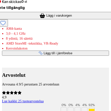
Kan skickas
0
st
nte tillgänglig
Lägg i varukorgen
AM4-kanta
3,0 - 4,1 GHz
8 ydintä, 16 säiettä
AMD StoreMI -tekniikka, VR-Ready
Kerroinlukoton
Lägg till i jämförelse
Betaltjänster
Arvostelut
Arvosana 4.9/5 perustuen 25 arvosteluun
4,9
Lue kaikki 25 tuotearvostelua
0
%
0
%
4
%
4
%
92
%