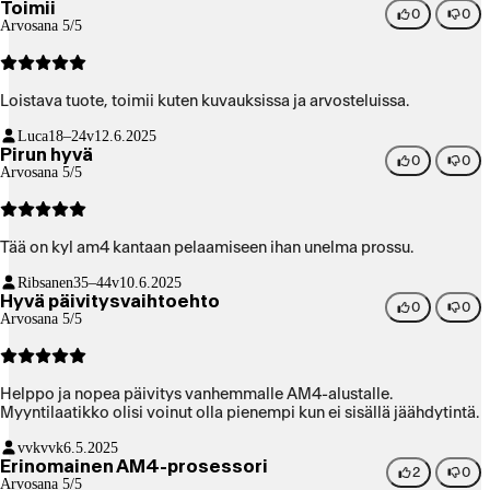
Toimii
0
0
Arvosana 5/5
Loistava tuote, toimii kuten kuvauksissa ja arvosteluissa.
Luca
18–24v
12.6.2025
Pirun hyvä
0
0
Arvosana 5/5
Tää on kyl am4 kantaan pelaamiseen ihan unelma prossu.
Ribsanen
35–44v
10.6.2025
Hyvä päivitysvaihtoehto
0
0
Arvosana 5/5
Helppo ja nopea päivitys vanhemmalle AM4-alustalle.
Myyntilaatikko olisi voinut olla pienempi kun ei sisällä jäähdytintä.
vvkvvk
6.5.2025
Erinomainen AM4-prosessori
2
0
Arvosana 5/5