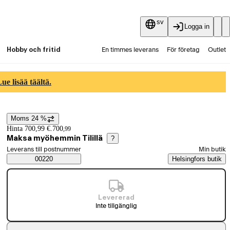
sv
Logga in
Hobby och fritid
En timmes leverans
För företag
Outlet
Fyndpartier
Guider och artiklar
Vaihtokauppa
e lisää täältä.
Tjänster
Aktuellt
Moms 24 %
Prisinformation
Hinta 700,99 €.
700
,
99
Maksa myöhemmin Tilillä
?
Välj beställningssätt
Leverans till postnummer
Min butik
Saatavuustiedot
00220
Helsingfors butik
Levererad
Inte tillgänglig