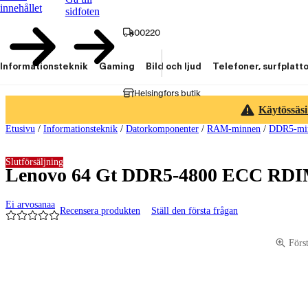
innehållet
sidfoten
00220
Informationsteknik
Gaming
Bild och ljud
Telefoner, surfplatt
Helsingfors butik
Käytössäsi
Etusivu
/
Informationsteknik
/
Datorkomponenter
/
RAM-minnen
/
DDR5-mi
Slutförsäljning
Lenovo 64 Gt DDR5-4800 ECC RDI
Ei arvosanaa
Recensera produkten
Ställ den första frågan
Produktbilder och videor
Förs