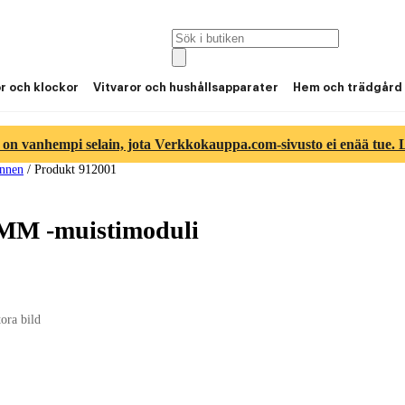
or och klockor
Vitvaror och hushållsapparater
Hem och trädgård
 on vanhempi selain, jota Verkkokauppa.com-sivusto ei enää tue. Lu
nnen
/
Produkt 912001
MM -muistimoduli
tora bild