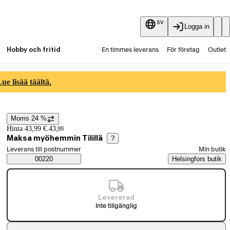
sv
Logga in
Hobby och fritid
En timmes leverans
För företag
Outlet
Fyndpartier
Guider och artiklar
Vaihtokauppa
e lisää täältä.
Tjänster
Aktuellt
Moms 24 %
Prisinformation
Hinta 43,99 €.
43
,
99
Maksa myöhemmin Tilillä
?
Välj beställningssätt
Leverans till postnummer
Min butik
Saatavuustiedot
00220
Helsingfors butik
Levererad
Inte tillgänglig