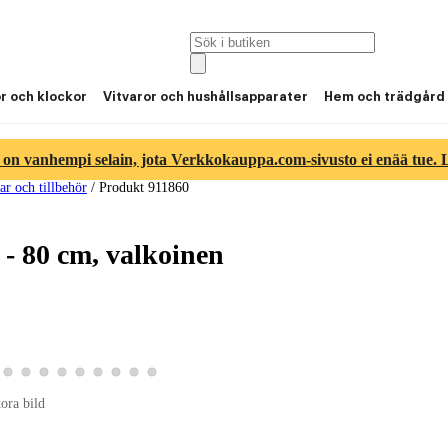
or och klockor
Vitvaror och hushållsapparater
Hem och trädgård
 on vanhempi selain, jota Verkkokauppa.com-sivusto ei enää tue. Lu
ar och tillbehör
/
Produkt 911860
 - 80 cm, valkoinen
ld 7
duktbild 8
a produktbild 9
Visa produktbild 10
Visa produktbild 11
Visa produktbild 12
Visa produktbild 13
Visa produktbild 14
Visa produktbild 15
Visa produktbild 16
Visa produktbild 17
Visa produktbild 18
tora bild