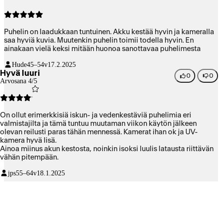
Puhelin on laadukkaan tuntuinen. Akku kestää hyvin ja kameralla
saa hyviä kuvia. Muutenkin puhelin toimii todella hyvin. En
ainakaan vielä keksi mitään huonoa sanottavaa puhelimesta
Hude
45–54v
17.2.2025
Hyvä luuri
0
0
Arvosana 4/5
On ollut erimerkkisiä iskun- ja vedenkestäviä puhelimia eri
valmistajilta ja tämä tuntuu muutaman viikon käytön jälkeen
olevan reilusti paras tähän mennessä. Kamerat ihan ok ja UV-
kamera hyvä lisä.
Ainoa miinus akun kestosta, noinkin isoksi luulis latausta riittävän
vähän pitempään.
jps
55–64v
18.1.2025