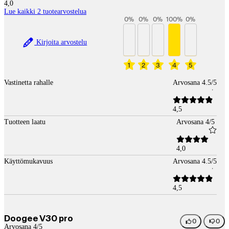
4,0
Lue kaikki 2 tuotearvostelua
0
%
0
%
0
%
100
%
0
%
Kirjoita arvostelu
1
2
3
4
5
Vastinetta rahalle
Arvosana 4.5/5
4,5
Tuotteen laatu
Arvosana 4/5
4,0
Käyttömukavuus
Arvosana 4.5/5
4,5
Doogee V30 pro
0
0
Arvosana 4/5