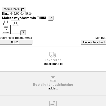
Moms 24 %
Prisinformation
Hinta 449,00 €.
449
,
00
Maksa myöhemmin Tilillä
?
10-33
W
?
USB PD
älj beställningssätt
everans till postnummer
Min but
Saatavuustiedot
00220
Helsingfors butik
Levererad
Inte tillgänglig
Beställd för upphämtning
laddar...