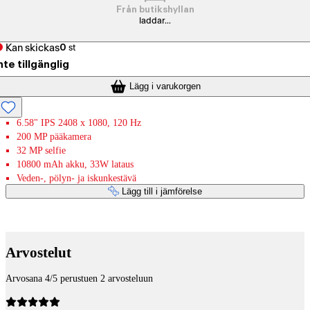
Från butikshyllan
laddar...
Kan skickas
0
st
nte tillgänglig
Lägg i varukorgen
6.58" IPS 2408 x 1080, 120 Hz
200 MP pääkamera
32 MP selfie
10800 mAh akku, 33W lataus
Veden-, pölyn- ja iskunkestävä
Lägg till i jämförelse
Betaltjänster
Arvostelut
Arvosana 4/5 perustuen 2 arvosteluun