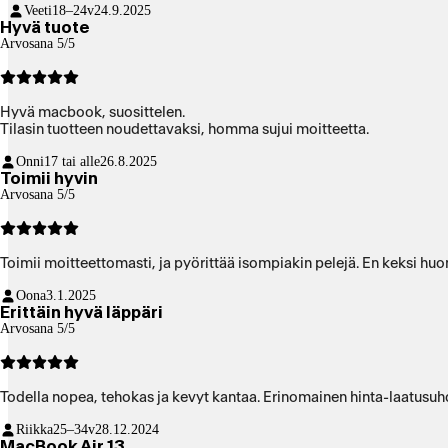
Veeti
18–24v
24.9.2025
Hyvä tuote
Arvosana 5/5
Hyvä macbook, suosittelen.
Tilasin tuotteen noudettavaksi, homma sujui moitteetta.
Onni
17 tai alle
26.8.2025
Toimii hyvin
Arvosana 5/5
Toimii moitteettomasti, ja pyörittää isompiakin pelejä. En keksi hu
Oona
3.1.2025
Erittäin hyvä läppäri
Arvosana 5/5
Todella nopea, tehokas ja kevyt kantaa. Erinomainen hinta-laatusuh
Riikka
25–34v
28.12.2024
MacBook Air 13