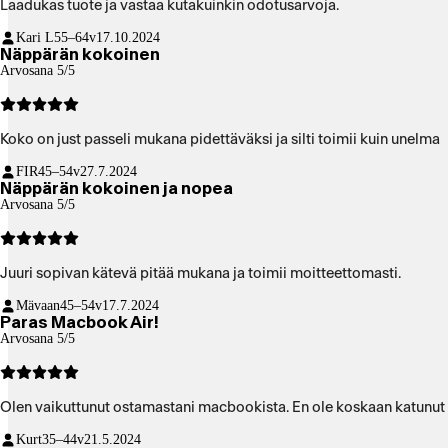
Laadukas tuote ja vastaa kutakuinkin odotusarvoja.
Kari L
55–64v
17.10.2024
Näppärän kokoinen
Arvosana 5/5
Koko on just passeli mukana pidettäväksi ja silti toimii kuin unelma
FIR
45–54v
27.7.2024
Näppärän kokoinen ja nopea
Arvosana 5/5
Juuri sopivan kätevä pitää mukana ja toimii moitteettomasti.
Mävaan
45–54v
17.7.2024
Paras Macbook Air!
Arvosana 5/5
Olen vaikuttunut ostamastani macbookista. En ole koskaan katunut tä
Kurt
35–44v
21.5.2024