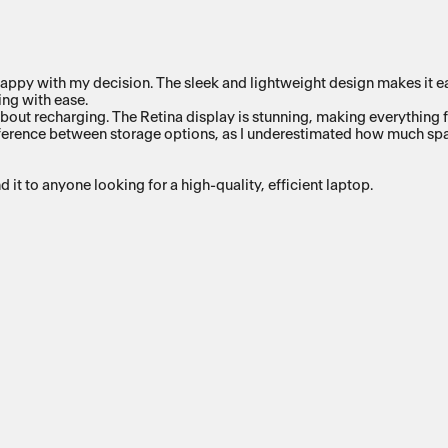
py with my decision. The sleek and lightweight design makes it easy
ing with ease.
ng about recharging. The Retina display is stunning, making everythi
fference between storage options, as I underestimated how much spa
t to anyone looking for a high-quality, efficient laptop.