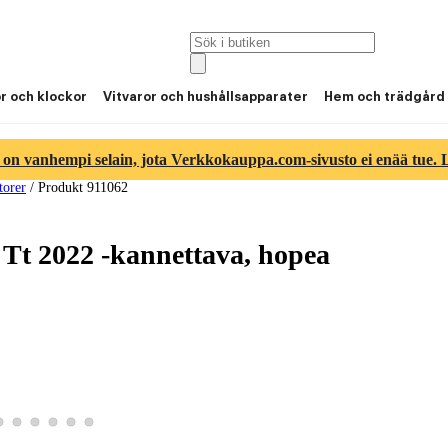
or och klockor
Vitvaror och hushållsapparater
Hem och trädgård
 on vanhempi selain, jota Verkkokauppa.com-sivusto ei enää tue. Lu
torer
/
Produkt 911062
Tt 2022 -kannettava, hopea
3
tbild 4
roduktbild 5
Visa produktbild 6
Visa produktbild 7
Visa produktbild 8
Visa produktbild 9
Visa produktbild 10
Visa produktbild 11