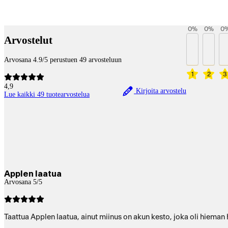
Betaltjänster
0
%
0
%
0
Arvostelut
Arvosana 4.9/5 perustuen 49 arvosteluun
1
2
3
4,9
Kirjoita arvostelu
Lue kaikki 49 tuotearvostelua
Applen laatua
Arvosana 5/5
Taattua Applen laatua, ainut miinus on akun kesto, joka oli hieman 