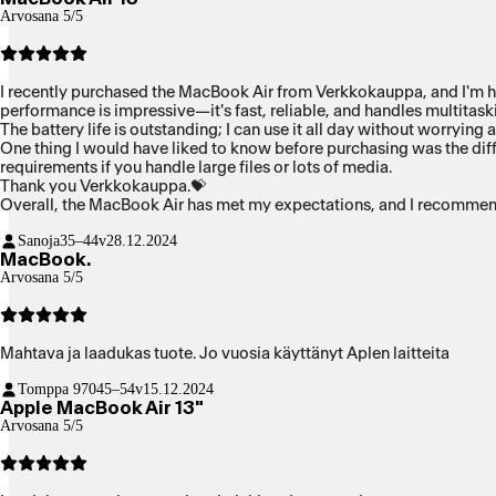
Arvosana 5/5
I recently purchased the MacBook Air from Verkkokauppa, and I'm hap
performance is impressive—it's fast, reliable, and handles multitask
The battery life is outstanding; I can use it all day without worryi
One thing I would have liked to know before purchasing was the di
requirements if you handle large files or lots of media.
Thank you Verkkokauppa.💝
Overall, the MacBook Air has met my expectations, and I recommend i
Sanoja
35–44v
28.12.2024
MacBook.
Arvosana 5/5
Mahtava ja laadukas tuote. Jo vuosia käyttänyt Aplen laitteita
Tomppa 970
45–54v
15.12.2024
Apple MacBook Air 13"
Arvosana 5/5