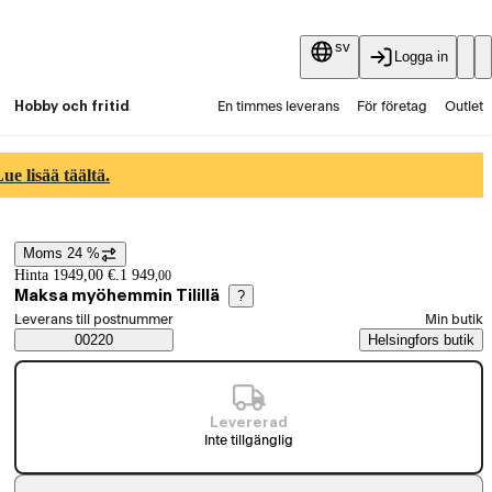
sv
Logga in
Hobby och fritid
En timmes leverans
För företag
Outlet
Fyndpartier
Guider och artiklar
Vaihtokauppa
e lisää täältä.
Tjänster
Aktuellt
Moms 24 %
Prisinformation
Hinta 1949,00 €.
1 949
,
00
Maksa myöhemmin Tilillä
?
Välj beställningssätt
Leverans till postnummer
Min butik
Saatavuustiedot
00220
Helsingfors butik
Levererad
Inte tillgänglig