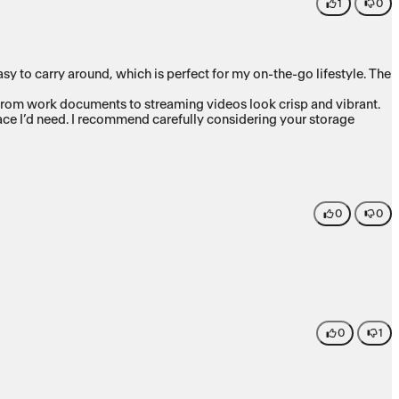
1
0
 to carry around, which is perfect for my on-the-go lifestyle. The
ng from work documents to streaming videos look crisp and vibrant.
ce I’d need. I recommend carefully considering your storage
0
0
0
1