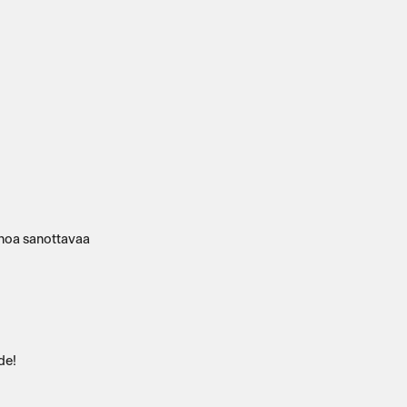
onoa sanottavaa
de!