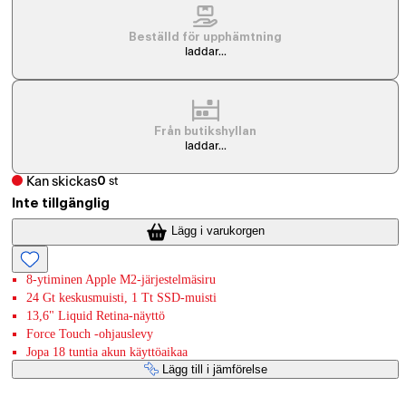
Beställd för upphämtning
laddar...
Från butikshyllan
laddar...
Kan skickas
0
st
Inte tillgänglig
Lägg i varukorgen
8-ytiminen Apple M2-järjestelmäsiru
24 Gt keskusmuisti, 1 Tt SSD-muisti
13,6" Liquid Retina-näyttö
Force Touch -ohjauslevy
Jopa 18 tuntia akun käyttöaikaa
Lägg till i jämförelse