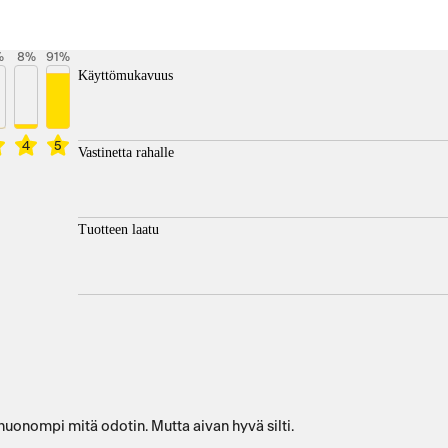
%
8
%
91
%
Käyttömukavuus
4
5
Vastinetta rahalle
Tuotteen laatu
huonompi mitä odotin. Mutta aivan hyvä silti.