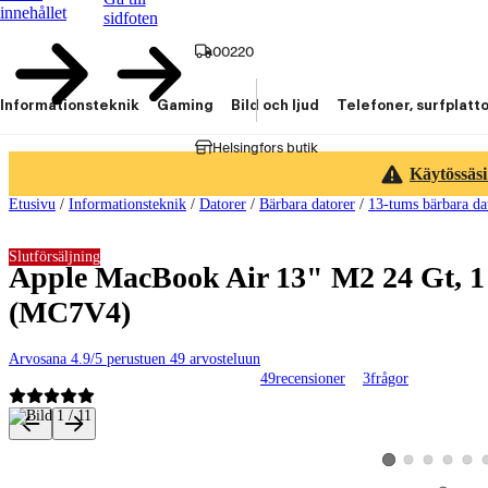
innehållet
sidfoten
00220
Informationsteknik
Gaming
Bild och ljud
Telefoner, surfplatt
Helsingfors butik
Käytössäsi
Etusivu
/
Informationsteknik
/
Datorer
/
Bärbara datorer
/
13-tums bärbara da
Slutförsäljning
Apple MacBook Air 13" M2 24 Gt, 1 
(MC7V4)
Arvosana 4.9/5 perustuen 49 arvosteluun
49
recensioner
3
frågor
Produktbilder och videor
Visa produktbild 2
Visa produktbild 
Visa produk
Visa p
Visa produktbild 1