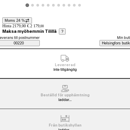
Visa produktbild 2
Visa produktbild 3
Visa produktbild 4
Visa produktbild 5
Visa produktbild 6
Visa produktbild 7
Visa produktbild 8
Visa produktbild 9
Visa produktbild 10
Visa produktbild 11
Visa produktbild 1
Moms 24 %
Prisinformation
Hinta 2179,00 €.
2 179
,
00
Maksa myöhemmin Tilillä
?
älj beställningssätt
everans till postnummer
Min but
Saatavuustiedot
00220
Helsingfors butik
Levererad
Inte tillgänglig
Beställd för upphämtning
laddar...
Från butikshyllan