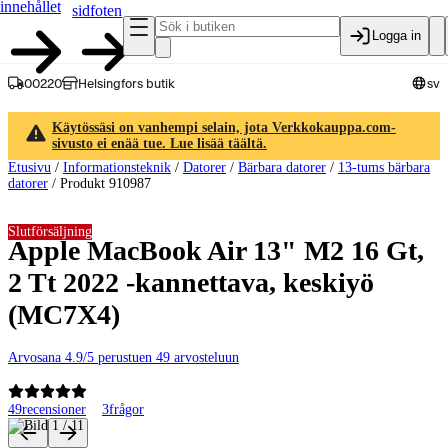
innehållet
sidfoten
Logga in
00220
Helsingfors butik
sv
Käytössäsi on vanhempi selain, jota Verkkokauppa.com-
sivusto ei enää tue. Lue lisää täältä.
Etusivu
/
Informationsteknik
/
Datorer
/
Bärbara datorer
/
13-tums bärbara
datorer
/
Produkt 910987
Slutförsäljning
Apple MacBook Air 13" M2 16 Gt,
2 Tt 2022 -kannettava, keskiyö
(MC7X4)
Arvosana 4.9/5 perustuen 49 arvosteluun
49
recensioner
3
frågor
Produktbilder och videor