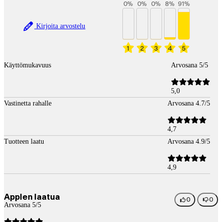
0
%
0
%
0
%
8
%
91
%
Kirjoita arvostelu
1
2
3
4
5
Käyttömukavuus
Arvosana 5/5
5,0
Vastinetta rahalle
Arvosana 4.7/5
4,7
Tuotteen laatu
Arvosana 4.9/5
4,9
Applen laatua
0
0
Arvosana 5/5