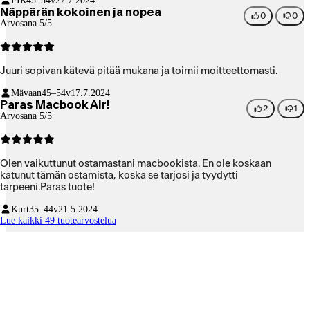
FIR
45–54v
27.7.2024
Näppärän kokoinen ja nopea
0
0
Arvosana 5/5
Juuri sopivan kätevä pitää mukana ja toimii moitteettomasti.
Mävaan
45–54v
17.7.2024
Paras Macbook Air!
2
1
Arvosana 5/5
Olen vaikuttunut ostamastani macbookista. En ole koskaan
katunut tämän ostamista, koska se tarjosi ja tyydytti
tarpeeni.Paras tuote!
Kurt
35–44v
21.5.2024
Lue kaikki 49 tuotearvostelua