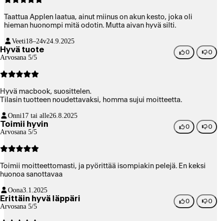
Taattua Applen laatua, ainut miinus on akun kesto, joka oli
hieman huonompi mitä odotin. Mutta aivan hyvä silti.
Veeti
18–24v
24.9.2025
Hyvä tuote
0
0
Arvosana 5/5
Hyvä macbook, suosittelen.
Tilasin tuotteen noudettavaksi, homma sujui moitteetta.
Onni
17 tai alle
26.8.2025
Toimii hyvin
0
0
Arvosana 5/5
Toimii moitteettomasti, ja pyörittää isompiakin pelejä. En keksi
huonoa sanottavaa
Oona
3.1.2025
Erittäin hyvä läppäri
0
0
Arvosana 5/5