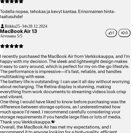
Todella nopea, tehokas ja kevyt kantaa. Erinomainen hinta-
laatusuhde!
Riikka
25–34v
28.12.2024
MacBook Air 13
1
0
Arvosana 5/5
I recently purchased the MacBook Air from Verkkokauppa, and I'm
happy with my decision. The sleek and lightweight design makes
it easy to carry around, which is perfect for my on-the-go lifestyle.
The performance is impressive—it's fast, reliable, and handles
multitasking with ease.
The battery life is outstanding; I can use it all day without worrying
about recharging. The Retina display is stunning, making
everything from work documents to streaming videos look crisp
and vibrant.
One thing I would have liked to know before purchasing was the
difference between storage options, as I underestimated how
much space I’d need. I recommend carefully considering your
storage requirements if you handle large files or lots of media.
Thank you Verkkokauppa.💝
Overall, the MacBook Air has met my expectations, and I
recommend it to anyone looking for a high-quality, efficient