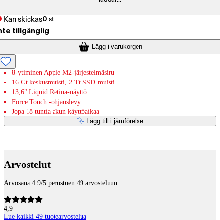
laddar...
Kan skickas
0
st
nte tillgänglig
Lägg i varukorgen
8-ytiminen Apple M2-järjestelmäsiru
16 Gt keskusmuisti, 2 Tt SSD-muisti
13,6" Liquid Retina-näyttö
Force Touch -ohjauslevy
Jopa 18 tuntia akun käyttöaikaa
Lägg till i jämförelse
Betaltjänster
Arvostelut
Arvosana 4.9/5 perustuen 49 arvosteluun
4,9
Lue kaikki 49 tuotearvostelua