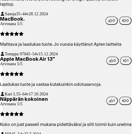
laptop.
Sanoja
35–44v
28.12.2024
MacBook.
0
0
Arvosana 5/5
Mahtava ja laadukas tuote. Jo vuosia käyttänyt Aplen laitteita
Tomppa 970
45–54v
15.12.2024
Apple MacBook Air 13"
0
1
Arvosana 5/5
Laadukas tuote ja vastaa kutakuinkin odotusarvoja.
Kari L
55–64v
17.10.2024
Näppärän kokoinen
1
0
Arvosana 5/5
Koko on just passeli mukana pidettäväksi ja silti toimii kuin unelma