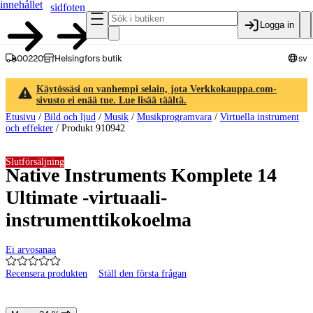
innehållet
sidfoten
Logga in
00220
Helsingfors butik
sv
Käytössäsi on vanhempi selain, jota Verkkokauppa.com-
sivusto ei enää tue. Lue lisää täältä.
Etusivu
/
Bild och ljud
/
Musik
/
Musikprogramvara
/
Virtuella instrument
och effekter
/
Produkt 910942
Slutförsäljning
Native Instruments Komplete 14
Ultimate -virtuaali-
instrumenttikokoelma
Ei arvosanaa
Recensera produkten
Ställ den första frågan
Produktbilder och videor