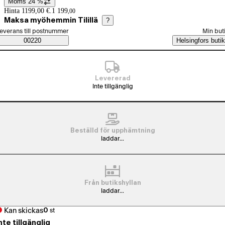
Moms 24 %
Prisinformation
Hinta 1199,00 €.
1 199
,
00
Maksa myöhemmin Tilillä
?
älj beställningssätt
everans till postnummer
Min but
Saatavuustiedot
00220
Helsingfors butik
Levererad
Inte tillgänglig
Beställd för upphämtning
laddar...
Från butikshyllan
laddar...
Kan skickas
0
st
nte tillgänglig