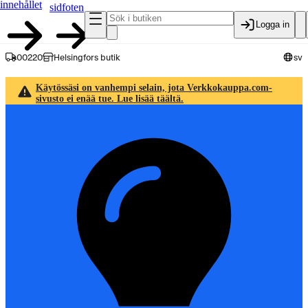
innehållet
sidfoten
Logga in
00220
Helsingfors butik
sv
Käytössäsi on vanhempi selain, jota Verkkokauppa.com-
sivusto ei enää tue. Lue lisää täältä.