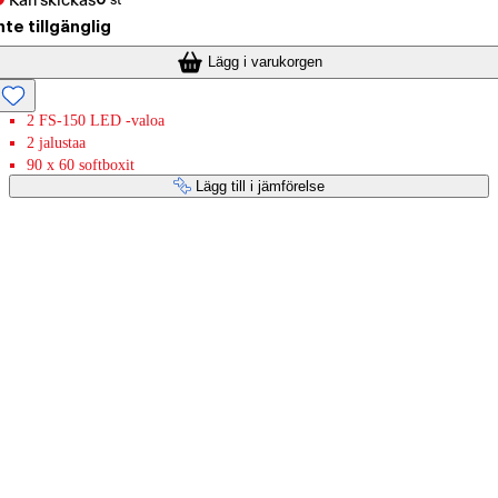
Kan skickas
nte tillgänglig
Lägg i varukorgen
2 FS-150 LED -valoa
2 jalustaa
90 x 60 softboxit
Lägg till i jämförelse
Betaltjänster