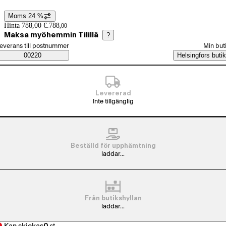
Moms 24 %
Prisinformation
Hinta 788,00 €.
788
,
00
Maksa myöhemmin Tilillä
?
älj beställningssätt
everans till postnummer
Min but
Saatavuustiedot
00220
Helsingfors butik
Levererad
Inte tillgänglig
Beställd för upphämtning
laddar...
Från butikshyllan
laddar...
0
st