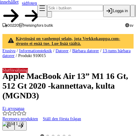
innehållet
sidfoten
Logga in
00220
Helsingfors butik
sv
Käytössäsi on vanhempi selain, jota Verkkokauppa.com-
sivusto ei enää tue. Lue lisää täältä.
Etusivu
/
Informationsteknik
/
Datorer
/
Bärbara datorer
/
13-tums bärbara
datorer
/
Produkt 910015
Slutförsäljning
Apple MacBook Air 13” M1 16 Gt,
512 Gt 2020 -kannettava, kulta
(MGND3)
Ei arvosanaa
Recensera produkten
Ställ den första frågan
Produktbilder och videor