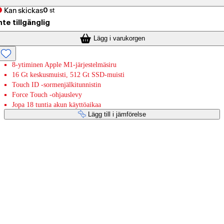
Kan skickas
0
st
nte tillgänglig
Lägg i varukorgen
8-ytiminen Apple M1-järjestelmäsiru
16 Gt keskusmuisti, 512 Gt SSD-muisti
Touch ID -sormenjälkitunnistin
Force Touch -ohjauslevy
Jopa 18 tuntia akun käyttöaikaa
Lägg till i jämförelse
Betaltjänster