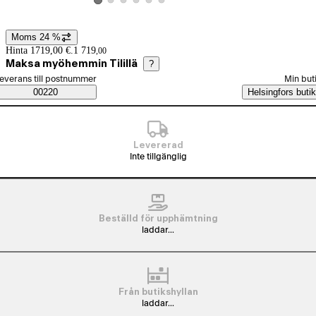
Visa produktbild 2
Visa produktbild 3
Visa produktbild 4
Visa produktbild 5
Visa produktbild 6
Visa produktbild 1
Moms 24 %
Prisinformation
Hinta 1719,00 €.
1 719
,
00
Maksa myöhemmin Tilillä
?
älj beställningssätt
everans till postnummer
Min but
Saatavuustiedot
00220
Helsingfors butik
Levererad
Inte tillgänglig
Beställd för upphämtning
laddar...
Från butikshyllan
laddar...