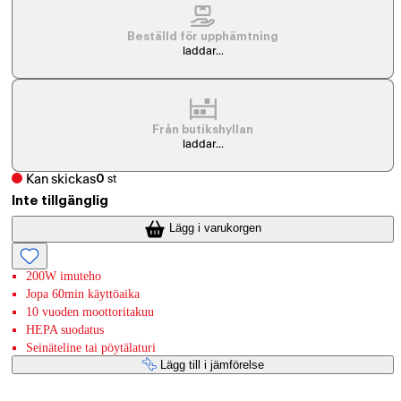
Beställd för upphämtning
laddar...
Från butikshyllan
laddar...
Kan skickas
0
st
Inte tillgänglig
Lägg i varukorgen
200W imuteho
Jopa 60min käyttöaika
10 vuoden moottoritakuu
HEPA suodatus
Seinäteline tai pöytälaturi
Lägg till i jämförelse