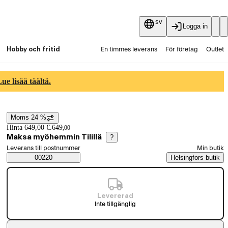
sv
Logga in
Hobby och fritid
En timmes leverans
För företag
Outlet
Fyndpartier
Guider och artiklar
Vaihtokauppa
e lisää täältä.
Tjänster
Aktuellt
Moms 24 %
Prisinformation
Hinta 649,00 €.
649
,
00
Maksa myöhemmin Tilillä
?
Välj beställningssätt
Leverans till postnummer
Min butik
Saatavuustiedot
00220
Helsingfors butik
Levererad
Inte tillgänglig