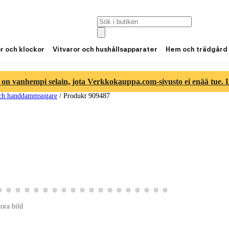
or och klockor
Vitvaror och hushållsapparater
Hem och trädgård
 on vanhempi selain, jota Verkkokauppa.com-sivusto ei enää tue. Lu
ch handdammsugare
/
Produkt 909487
16
tbild 17
roduktbild 18
Visa produktbild 19
Visa produktbild 20
Visa produktbild 21
Visa produktbild 22
Visa produktbild 23
Visa produktbild 24
Visa produktbild 25
Visa produktbild 26
Visa produktbild 27
Visa produktbild 28
Visa produktbild 29
Visa produktbild 30
Visa produktbild 31
Visa produktbild 32
Visa produktbild 33
Visa produktbild 34
Visa produktbild 35
Visa produktbild 36
Visa produktbild 37
tora bild