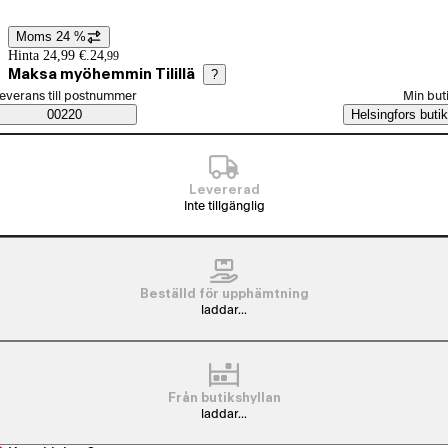
Moms 24 %
Prisinformation
Hinta 24,99 €.
24
,
99
Maksa myöhemmin Tilillä
?
älj beställningssätt
everans till postnummer
Min but
Saatavuustiedot
00220
Helsingfors butik
Levererad
Inte tillgänglig
Beställd för upphämtning
laddar...
Från butikshyllan
laddar...