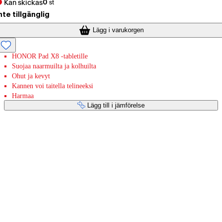
Kan skickas
0
st
nte tillgänglig
Lägg i varukorgen
HONOR Pad X8 -tabletille
Suojaa naarmuilta ja kolhuilta
Ohut ja kevyt
Kannen voi taitella telineeksi
Harmaa
Lägg till i jämförelse
Betaltjänster