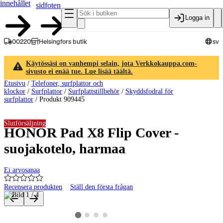
innehållet
sidfoten
Logga in
00220
Helsingfors butik
sv
Käytössäsi on vanhempi selain, jota Verkkokauppa.com-
sivusto ei enää tue. Lue lisää täältä.
Etusivu
/
Telefoner, surfplattor och
klockor
/
Surfplattor
/
Surfplattstillbehör
/
Skyddsfodral för
surfplattor
/
Produkt 909445
Slutförsäljning
HONOR Pad X8 Flip Cover -
suojakotelo, harmaa
Ei arvosanaa
Recensera produkten
Ställ den första frågan
Produktbilder och videor
Visa produktbild 2
Visa produktbild 3
Visa produktbild 4
Visa produktbild 1