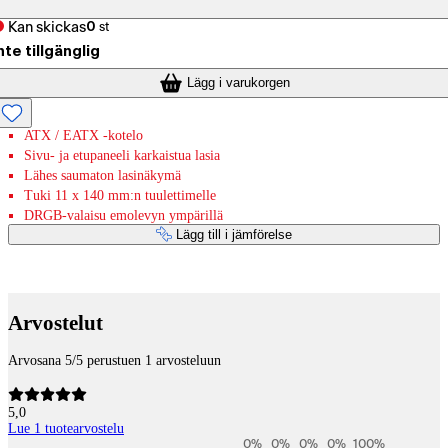
Kan skickas
0
st
nte tillgänglig
Lägg i varukorgen
ATX / EATX -kotelo
Sivu- ja etupaneeli karkaistua lasia
Lähes saumaton lasinäkymä
Tuki 11 x 140 mm:n tuulettimelle
DRGB-valaisu emolevyn ympärillä
Lägg till i jämförelse
Betaltjänster
Arvostelut
Arvosana 5/5 perustuen 1 arvosteluun
5,0
Lue 1 tuotearvostelu
0
%
0
%
0
%
0
%
100
%