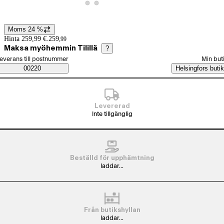
Visa produktbild 20
Visa produktbild 21
Moms 24 %
Prisinformation
Hinta 259,99 €.
259
,
99
Maksa myöhemmin Tilillä
?
älj beställningssätt
everans till postnummer
Min but
Saatavuustiedot
00220
Helsingfors butik
Levererad
Inte tillgänglig
Beställd för upphämtning
laddar...
Från butikshyllan
laddar...