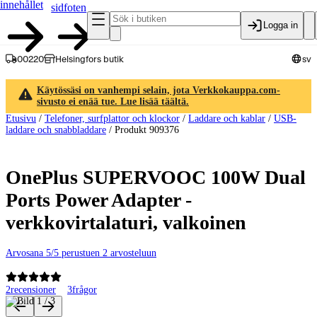
innehållet
sidfoten
Logga in
00220
Helsingfors butik
sv
Käytössäsi on vanhempi selain, jota Verkkokauppa.com-
sivusto ei enää tue. Lue lisää täältä.
Etusivu
/
Telefoner, surfplattor och klockor
/
Laddare och kablar
/
USB-
laddare och snabbladdare
/
Produkt 909376
OnePlus SUPERVOOC 100W Dual
Ports Power Adapter -
verkkovirtalaturi, valkoinen
Arvosana 5/5 perustuen 2 arvosteluun
2
recensioner
3
frågor
Produktbilder och videor