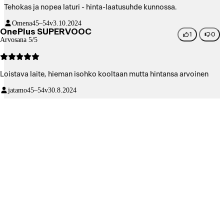
Tehokas ja nopea laturi - hinta-laatusuhde kunnossa.
Omena
45–54v
3.10.2024
OnePlus SUPERVOOC
1
0
Arvosana 5/5
Loistava laite, hieman isohko kooltaan mutta hintansa arvoinen
jatamo
45–54v
30.8.2024