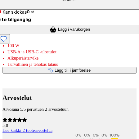
laddar...
Kan skickas
0
st
nte tillgänglig
Lägg i varukorgen
100 W
USB-A ja USB-C -ulostulot
Alkuperäistarvike
Turvallinen ja tehokas lataus
Lägg till i jämförelse
Betaltjänster
Arvostelut
Arvosana 5/5 perustuen 2 arvosteluun
5,0
Lue kaikki 2 tuotearvostelua
0
%
0
%
0
%
0
%
100
%