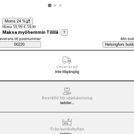
Visa produktbild 2
Visa produktbild 3
Visa produktbild 1
Moms 24 %
Prisinformation
Hinta 59,99 €.
59
,
99
Maksa myöhemmin Tilillä
?
älj beställningssätt
everans till postnummer
Min but
Saatavuustiedot
00220
Helsingfors butik
Levererad
Inte tillgänglig
Beställd för upphämtning
laddar...
Från butikshyllan