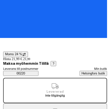
Moms 24 %
Prisinformation
Hinta 21,99 €.
21
,
99
Maksa myöhemmin Tilillä
?
Välj beställningssätt
Leverans till postnummer
Min butik
Saatavuustiedot
00220
Helsingfors butik
Levererad
Inte tillgänglig