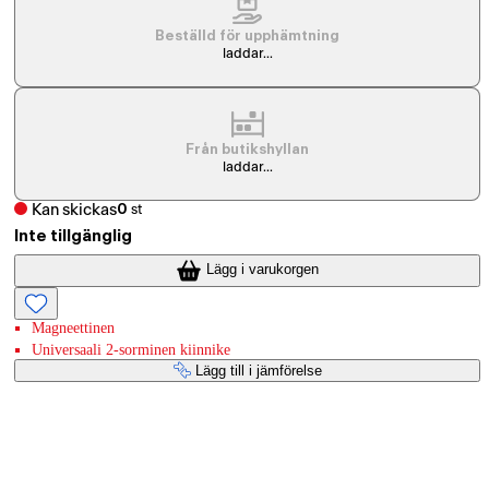
Beställd för upphämtning
laddar...
Från butikshyllan
laddar...
Kan skickas
0
st
Inte tillgänglig
Lägg i varukorgen
Magneettinen
Universaali 2-sorminen kiinnike
Lägg till i jämförelse