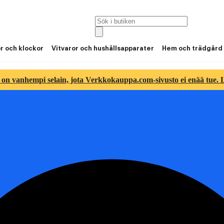
or och klockor
Vitvaror och hushållsapparater
Hem och trädgård
 on vanhempi selain, jota Verkkokauppa.com-sivusto ei enää tue. Lu