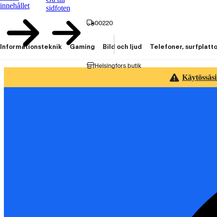
innehållet
sidfoten
00220
Informationsteknik
Gaming
Bild och ljud
Telefoner, surfplatt
Helsingfors butik
Käytössäsi