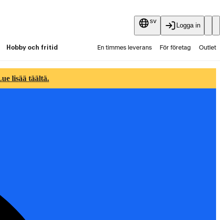
sv
Logga in
Hobby och fritid
En timmes leverans
För företag
Outlet
Fyndpartier
Guider och artiklar
Vaihtokauppa
e lisää täältä.
Tjänster
Aktuellt